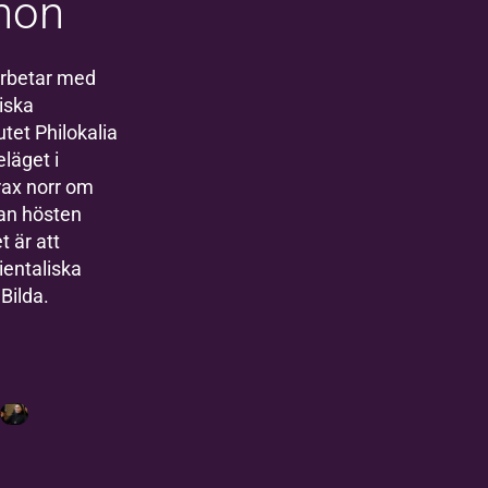
non
rbetar med
iska
utet Philokalia
eläget i
rax norr om
dan hösten
t är att
ientaliska
Bilda.