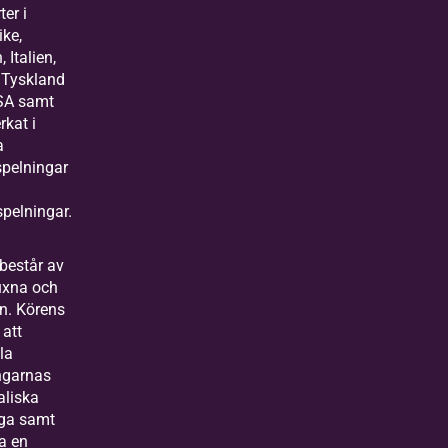
ter i
ike,
 Italien,
 Tyskland
SA samt
kat i
a
spelningar
spelningar.
består av
uxna och
n. Körens
 att
la
ngarnas
aliska
ga samt
a en