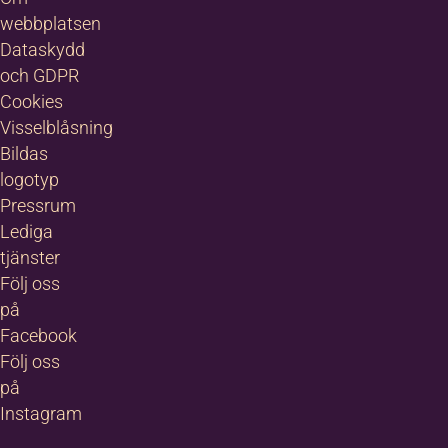
hela
webbplatsen
Läs
världen
mer
och
Dataskydd
om
en
och GDPR
na
Syster
del
Cookies
idblom
Marana
av
Visselblåsning
Saad
innehållet
samhetsutvecklare
Bildas
är
r
logotyp
detta:
Pressrum
08-727 17 26
Lediga
Musikteori
0721-42 45 87
tjänster
Harmonilära
Följ oss
lina.fridblom@bild
på
Körledning
a.nu
Facebook
Interpretation
Följ oss
av
på
helig
Instagram
musik