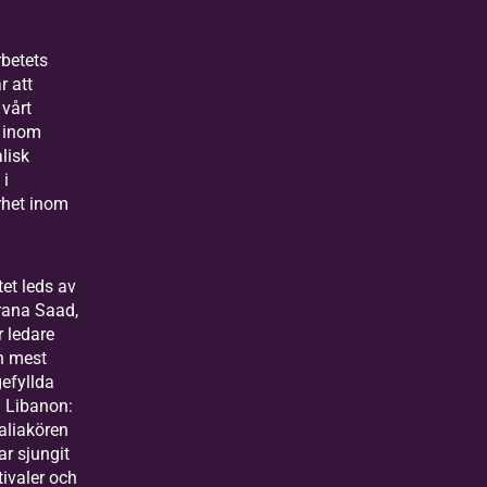
betets
r att
 vårt
e inom
alisk
 i
rhet inom
tet leds av
rana Saad,
 ledare
n mest
gefyllda
i Libanon:
aliakören
r sjungit
tivaler och