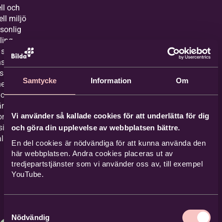
ell och
ell miljö
rsonlig
ling.
 såväl
stitutet
sig åt
Samtycke
Information
Om
elig
 och
ärmusik,
Vi använder så kallade cookies för att underlätta för dig
onell
sisk och
och göra din upplevelse av webbplatsen bättre.
alisk
En del cookies är nödvändiga för att kunna använda den
.
här webbplatsen. Andra cookies placeras ut av
tredjepartstjänster som vi använder oss av, till exempel
YouTube.
Samtyckesval
Nödvändig