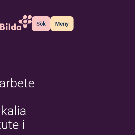
Sök
Meny
arbete
kalia
tute i