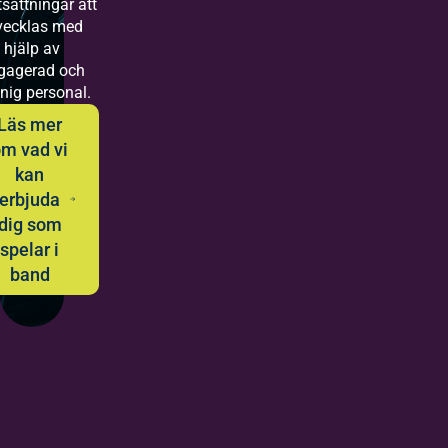
tsättningar att
vecklas med
hjälp av
gagerad och
nig personal.
Läs mer
m vad vi
kan
erbjuda
dig som
spelar i
band