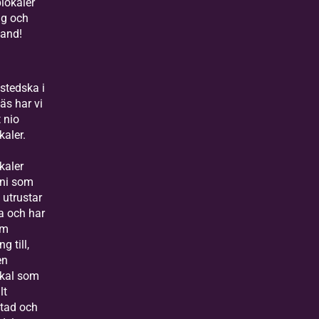
plokaler
ig och
band!
stedska i
äs har vi
t nio
kaler.
kaler
ni som
 utrustar
a och har
am
ng till,
en
okal som
lt
stad och