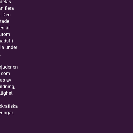
delas
n flera
. Den
stade
en är
utom
nadsfri
lla under
.
bjuder en
ö som
las av
ildning,
tighet
kratiska
ringar.