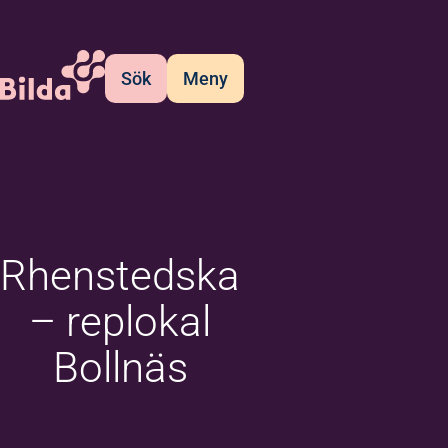
Sök
Meny
Rhenstedska
– replokal
Bollnäs