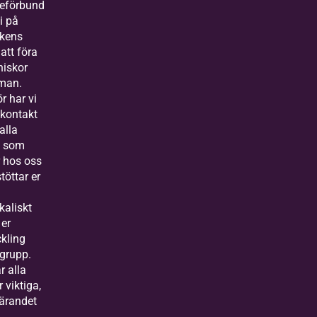
ieförbund
vi på
kens
 att föra
iskor
man.
r har vi
 kontakt
alla
 som
r hos oss
töttar er
kaliskt
 er
kling
grupp.
r alla
r viktiga,
lärandet