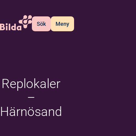
Sök
Meny
Replokaler
–
Härnösand