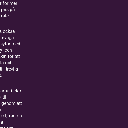
r för mer
 pris på
kaler.
ns också
revliga
psytor med
kyl och
in för att
tta och
ill trevlig
.
samarbetar
 till
 genom att
n
rkel, kan du
na