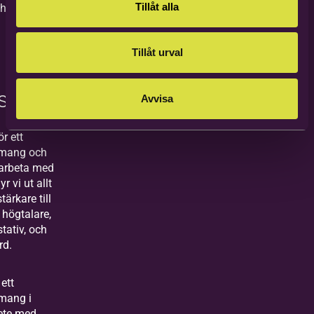
Tillåt alla
 hos oss!
Tillåt urval
stning
Avvisa
r ett
emang och
marbeta med
r vi ut allt
tärkare till
 högtalare,
stativ, och
rd.
 ett
mang i
ete med