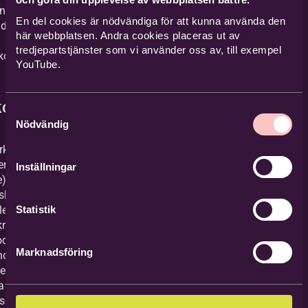
ningar
En del cookies är nödvändiga för att kunna använda den
ider kan nås
här webbplatsen. Andra cookies placeras ut av
tredjepartstjänster som vi använder oss av, till exempel
skommelse)
YouTube.
kostar
Samtyckesval
Nödvändig
rkeln ger er
entionerad
Inställningar
e)
shyra.
Statistik
lerna kostar
r per
och månad.
Marknadsföring
nor om du
eller yngre.
a oss om ni
sserade av