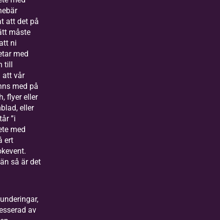
nebär
at att det på
ätt måste
tt ni
etar med
 till
att vår
inns med på
h, flyer eller
lad, eller
tår ”i
ete med
å ert
kevent.
än så är det
funderingar,
tresserad av