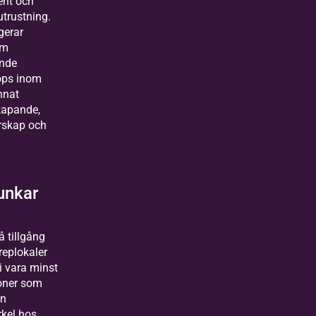
ent och
utrustning.
gerar
om
ande
ops inom
nnat
apande,
rskap och
unkar
å tillgång
 replokaler
i vara minst
soner som
en
rkel hos