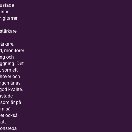
rustade
finns
 gitarrer
rstärkare,
ärkare,
d, monitorer
ng och
äggning. Det
lt som ett
höver och
ngen är av
od kvalité.
rustade
som är på
vm så
det också
att
ionsrepa