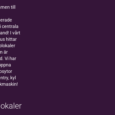
men till
lerade
i centrala
nd! I vårt
s hittar
plokaler
n är
d. Vi har
öppna
psytor
try, kyl
skmaskin!
okaler