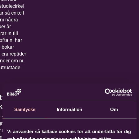
studiecirkel
är så enkelt
 ni några
er år
ar in till
ofta ni har
i bokar
n era reptider
ender om ni
 utrustade
tider i
kalen
Samtycke
Information
Om
– Fredag:
gränsningar,
 när ni vill.
Vi använder så kallade cookies för att underlätta för dig
inga
och göra din upplevelse av webbplatsen bättre.