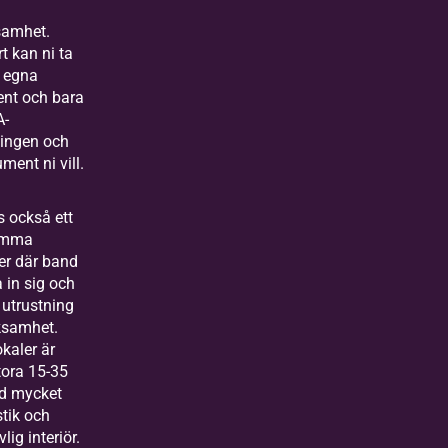
samhet.
rt kan ni ta
 egna
ent och bara
A-
ingen och
ument ni vill.
s också ett
tomma
er där band
 in sig och
 utrustning
ksamhet.
kaler är
tora 15-35
d mycket
tik och
lig interiör.