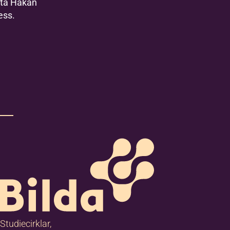
ta Håkan
ess.
Studiecirklar,