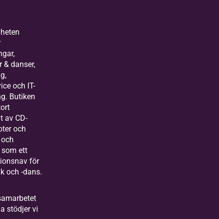
heten
r
ngar,
r & danser,
g,
ice och IT-
ng. Butiken
tort
t av CD-
oter och
r och
 som ett
ionsnav för
k och -dans.
amarbetet
a stödjer vi