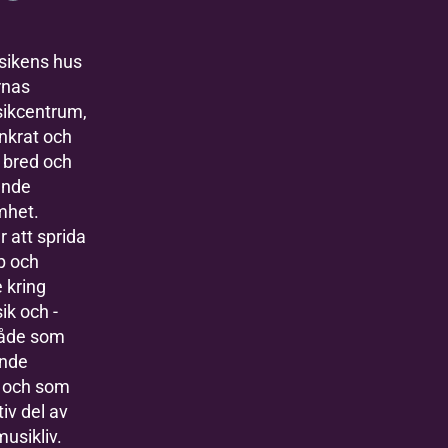
sikens hus
rnas
sikcentrum,
ankrat och
 bred och
ande
mhet.
r att sprida
p och
e kring
ik och -
både som
nde
a och som
iv del av
musikliv.