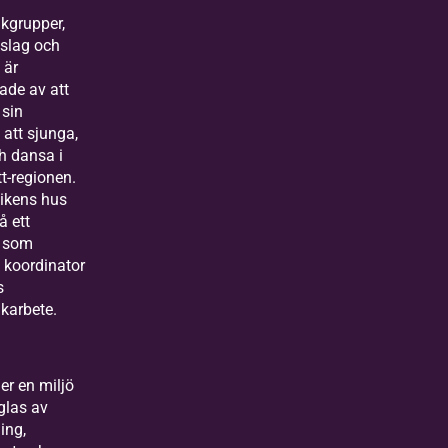
kgrupper,
slag och
 är
rade av att
 sin
att sjunga,
h dansa i
tt-regionen.
ikens hus
å ett
 som
l koordinator
s
karbete.
er en miljö
glas av
ing,