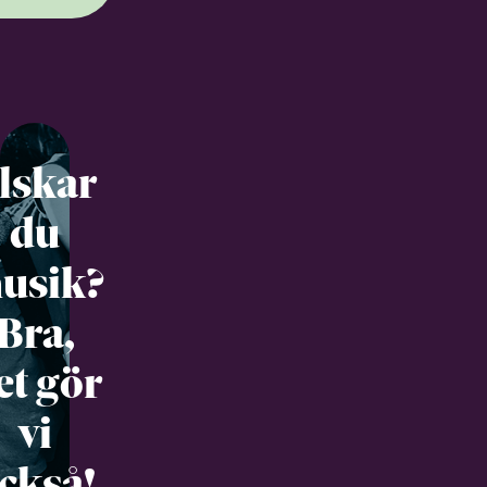
lskar
du
usik?
Bra,
et gör
vi
ckså!