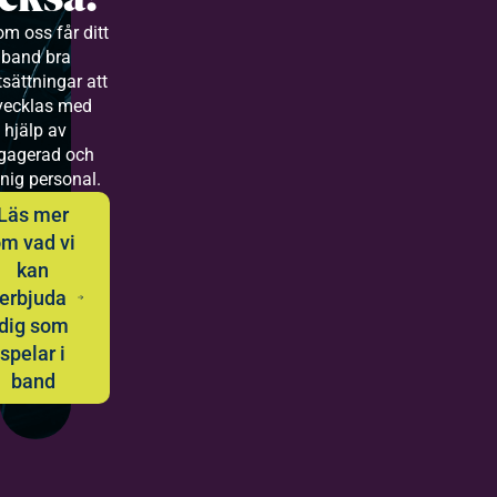
m oss får ditt
band bra
tsättningar att
vecklas med
hjälp av
gagerad och
nig personal.
Läs mer
m vad vi
kan
erbjuda
dig som
spelar i
band