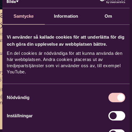
ta
Samtycke
Information
Om
röm
stratör
Vi använder så kallade cookies för att underlätta för dig
usik
och göra din upplevelse av webbplatsen bättre.
usikens
En del cookies är nödvändiga för att kunna använda den
här webbplatsen. Andra cookies placeras ut av
tredjepartstjänster som vi använder oss av, till exempel
YouTube.
72 503
670
ita.stro
Samtyckesval
@bild
Nödvändig
.nu
Inställningar