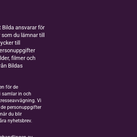
 Bilda ansvarar för
 som du lämnar till
cker till
personuppgifter
der, filmer och
rån Bildas
en för de
i samlar in och
ntresseavvägning. Vi
 de personuppgifter
när du blir
åra nyhetsbrev.