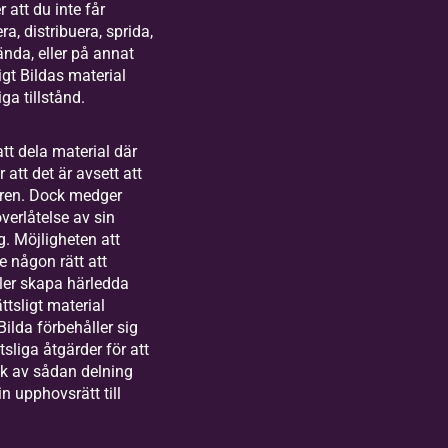
r att du inte får
a, distribuera, sprida,
sända, eller på annat
igt Bildas material
iga tillstånd.
tt dela material där
 att det är avsett att
ren. Dock medger
verlåtelse av sin
ig. Möjligheten att
te någon rätt att
ller skapa härledda
tsligt material
Bilda förbehåller sig
ttsliga åtgärder för att
k av sådan delning
in upphovsrätt till