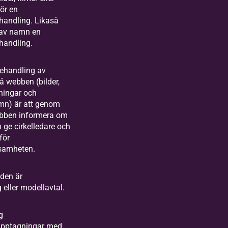
för en
handling. Likaså
 av namn en
handling.
ehandling av
å webben (bilder,
gningar och
mn) är att genom
ebben informera om
ge cirkelledare och
för
ksamheten.
nden är
 eller modellavtal.
g
dupptagningar med