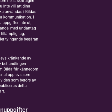
som helst skriftligen
 inte vill att dina
ka användas i Bildas
na kommunikation. I
 uppgifter inte ut,
nande, med undantag
 tillämplig lag,
ller tvingande begäran
levs kränkande av
v behandlingen
Om Bilda får kännedom
erial upplevs som
ividen som berörs av
ubliceras detta
rt.
nuppgifter