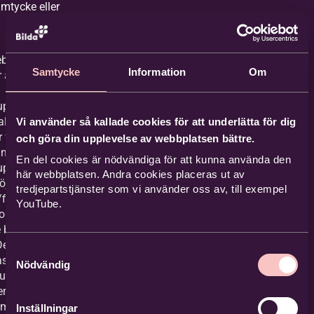
amtycke eller
 webbanmälan finns en
Samtycke
Information
Om
r att arrangemanget
upptas för publicering
l lagring. På plats i
Vi använder så kallade cookies för att underlätta för dig
 företrädare för Bilda
och göra din upplevelse av webbplatsen bättre.
anget
En del cookies är nödvändiga för att kunna använda den
upptas och att
här webbplatsen. Andra cookies placeras ut av
jlighet att invända
tredjepartstjänster som vi använder oss av, till exempel
/filmade. Vi
YouTube.
 om vem de ska
e behandling av
e som inte vill finnas
Samtyckesval
 till angiven plats. Vi
Nödvändig
judupptagning eller
råriga, under 16 år,
amtycke.
Inställningar