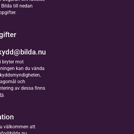
l Bilda till nedan
pgifter.
ifter
kydd@bilda.nu
i bryter mot
ningen kan du vända
tsskyddsmyndigheten,
lagomål och
tering av dessa finns
ts
.
tion
du välkommen att
nfo@bilda.nu