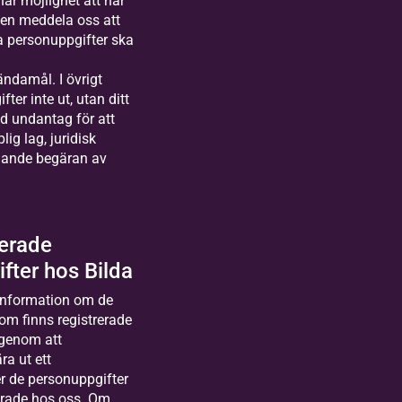
ar möjlighet att när
igen meddela oss att
ina personuppgifter ska
ndamål. I övrigt
ter inte ut, utan ditt
 undantag för att
lig lag, juridisk
ngande begäran av
rerade
fter hos Bilda
 information om de
om finns registrerade
 genom att
ra ut ett
er de personuppgifter
erade hos oss. Om