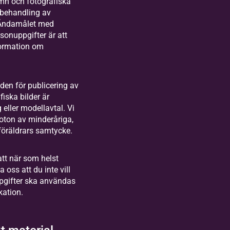
mn och fotografiska
n behandling av
 Ändamålet med
sonuppgifter är att
formation om
den för publicering av
iska bilder är
eller modellavtal. Vi
foton av minderåriga,
 föräldrars samtycke.
att när som helst
 oss att du inte vill
pgifter ska användas
kation.