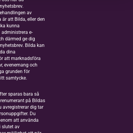
 nyhetsbrev.
ehandlingen av
är att Bilda, eller den
 ska kunna
 administrera e-
ch därmed ge dig
s nyhetsbrev. Bilda kan
da dina
ör att marknadsföra
lar, evenemang och
iga grunden för
itt samtycke.
ter sparas bara så
prenumerant på Bildas
 avregistrerar dig tar
ersonuppgifter. Du
 genom att använda
 slutet av