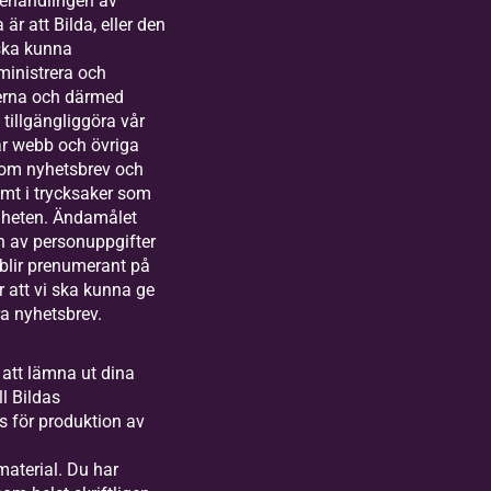
ehandlingen av
är att Bilda, eller den
 ska kunna
ministrera och
terna och därmed
tillgängliggöra vår
år webb och övriga
 som nyhetsbrev och
amt i trycksaker som
mheten. Ändamålet
 av personuppgifter
blir prenumerant på
r att vi ska kunna ge
åra nyhetsbrev.
att lämna ut dina
ll Bildas
 för produktion av
aterial. Du har