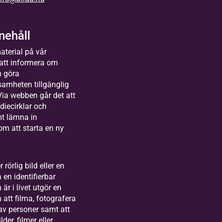
nehåll
aterial på vår
 att informera om
 göra
samheten tillgänglig
Via webben går det att
udiecirklar och
t lämna in
m att starta en ny
 rörlig bild eller en
en identifierbar
är i livet utgör en
att filma, fotografera
d av personer samt att
der, filmer eller