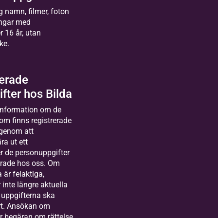
ig namn, filmer, foton
ingar med
 16 år, utan
ke.
rerade
fter hos Bilda
 information om de
om finns registrerade
 genom att
ra ut ett
er de personuppgifter
erade hos oss. Om
är felaktiga,
 inte längre aktuella
 uppgifterna ska
ort. Ansökan om
er begäran om rättelse