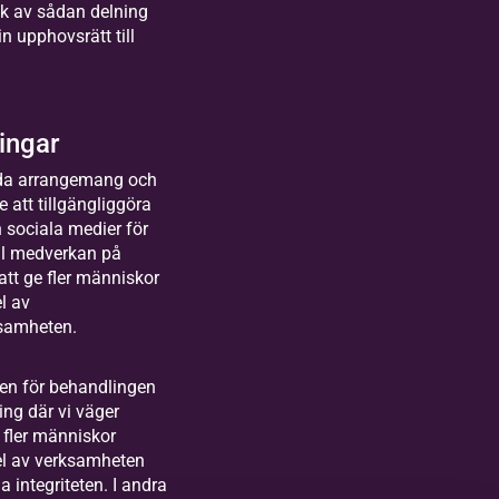
k av sådan delning
in upphovsrätt till
ingar
lda arrangemang och
te att tillgängliggöra
sociala medier för
ill medverkan på
 att ge fler människor
el av
ksamheten.
en för behandlingen
ing där vi väger
e fler människor
del av verksamheten
 integriteten. I andra