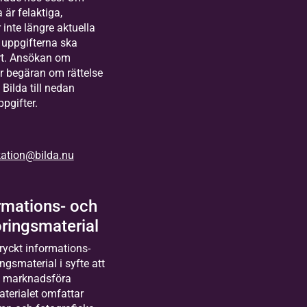
är felaktiga,
 inte längre aktuella
 uppgifterna ska
ort. Ansökan om
er begäran om rättelse
l Bilda till nedan
pgifter.
ation@bilda.nu
rmations- och
ringsmaterial
ryckt informations-
gsmaterial i syfte att
h marknadsföra
terialet omfattar