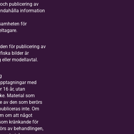
och publicering av
handahålla information
samheten för
eltagare.
den för publicering av
iska bilder är
 eller modellavtal.
g
dupptagningar med
 16 år, utan
ke. Material som
e av den som berörs
ubliceras inte. Om
om om att något
 som kränkande för
örs av behandlingen,