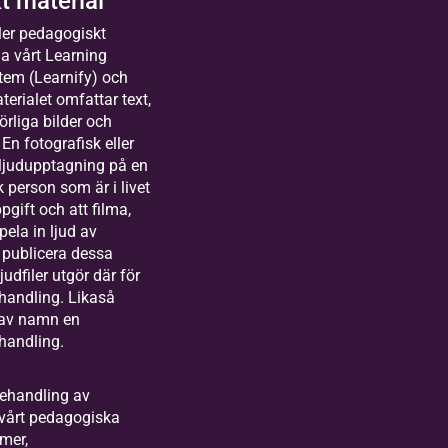
t material
ller pedagogiskt
via vårt Learning
em (Learnify) och
erialet omfattar text,
örliga bilder och
En fotografisk eller
en ljudupptagning på en
k person som är i livet
gift och att filma,
pela in ljud av
 publicera dessa
 ljudfiler utgör där för
handling. Likaså
 av namn en
handling.
ehandling av
 vårt pedagogiska
lmer,