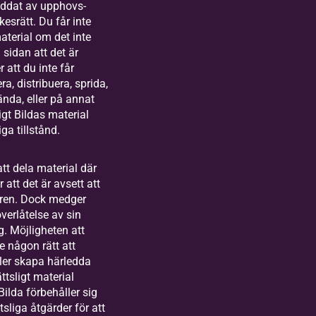
kyddat av upphovs-
esrätt. Du får inte
terial om det inte
 sidan att det är
r att du inte får
a, distribuera, sprida,
sända, eller på annat
igt Bildas material
iga tillstånd.
tt dela material där
 att det är avsett att
ren. Dock medger
verlåtelse av sin
ig. Möjligheten att
te någon rätt att
ller skapa härledda
tsligt material
Bilda förbehåller sig
ttsliga åtgärder för att