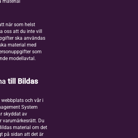
a material
att när som helst
 oss att du inte vill
pgifter ska användas
ska material med
ersonuppgifter som
nde modellavtal.
na
till Bildas
s webbplats och vår i
anagement System
är skyddat av
r varumärkesrätt. Du
Bildas material om det
gt på sidan att det är