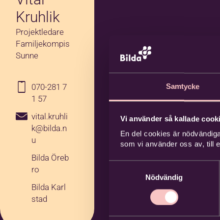
Kruhlik
Projektledare
Familjekompis
Sunne
070-281 7
Samtycke
1 57
vital.kruhli
Vi använder så kallade cooki
k@bilda.n
En del cookies är nödvändiga
u
som vi använder oss av, till
Bilda Öreb
Samtyckesval
ro
Nödvändig
Bilda Karl
stad