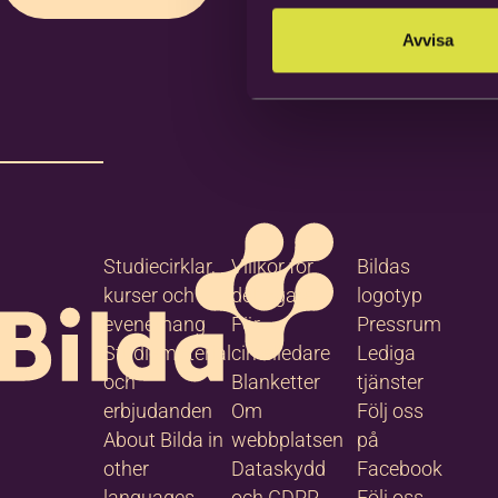
Avvisa
Studiecirklar,
Villkor för
Bildas
kurser och
deltagare
logotyp
evenemang
För
Pressrum
Studiematerial
cirkelledare
Lediga
och
Blanketter
tjänster
erbjudanden
Om
Följ oss
About Bilda in
webbplatsen
på
other
Dataskydd
Facebook
languages
och GDPR
Följ oss