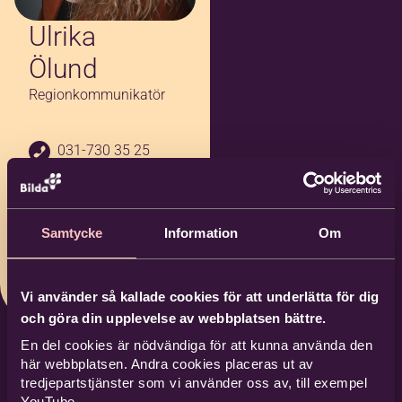
Ulrika
Ölund
Regionkommunikatör
031-730 35 25
0704-17 98 54
ulrika.olund@bil
Samtycke
Information
Om
da.nu
Bilda Skövde
Vi använder så kallade cookies för att underlätta för dig
och göra din upplevelse av webbplatsen bättre.
En del cookies är nödvändiga för att kunna använda den
här webbplatsen. Andra cookies placeras ut av
tredjepartstjänster som vi använder oss av, till exempel
YouTube.