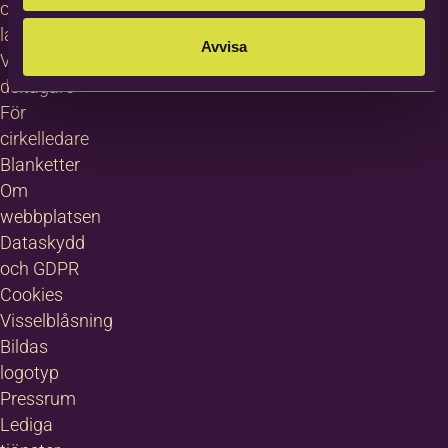
other
languages
Avvisa
Villkor för
deltagare
För
cirkelledare
Blanketter
Om
webbplatsen
Dataskydd
och GDPR
Cookies
Visselblåsning
Bildas
logotyp
Pressrum
Lediga