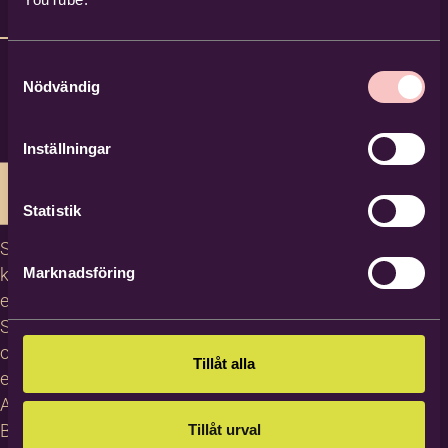
Samtyckesval
Nödvändig
Inställningar
Statistik
Studiecirklar,
kurser och
Marknadsföring
evenemang
Studiematerial
och
Tillåt alla
erbjudanden
About
Bilda in
Tillåt urval