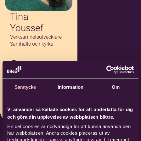
Tina
Youssef
Verksamhetsutvecklare
Samhälle och kyrka
08-727 18 34
072-141 41 78
tina.youssef@bild
Samtycke
Information
Om
a.nu
Bilda Södertälje
Vi använder så kallade cookies för att underlätta för dig
och göra din upplevelse av webbplatsen bättre.
En del cookies är nödvändiga för att kunna använda den
här webbplatsen. Andra cookies placeras ut av
tredjepartstjänster som vi använder oss av, till exempel