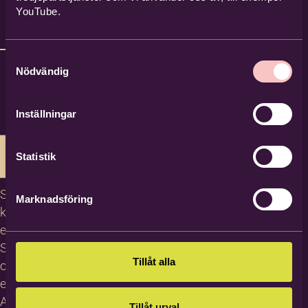
YouTube.
Samtyckesval
Nödvändig
Inställningar
Statistik
Studiecirklar,
Marknadsföring
kurser och
evenemang
Studiematerial
Tillåt alla
och
erbjudanden
About
Tillåt urval