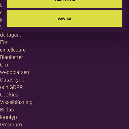
Bilda in
other
Avvisa
languages
Villkor för
deltagare
För
cirkelledare
Blanketter
Om
webbplatsen
Dataskydd
och GDPR
Cookies
Visselblåsning
Bildas
logotyp
Pressrum