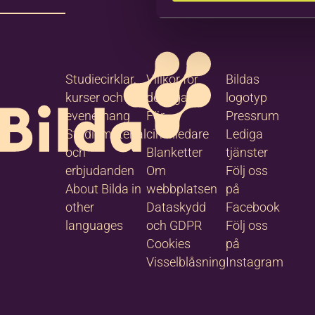
Studiecirklar,
Villkor för
Bildas
kurser och
deltagare
logotyp
evenemang
För
Pressrum
Studiematerial
cirkelledare
Lediga
och
Blanketter
tjänster
erbjudanden
Om
Följ oss
About Bilda in
webbplatsen
på
other
Dataskydd
Facebook
languages
och GDPR
Följ oss
Cookies
på
Visselblåsning
Instagram