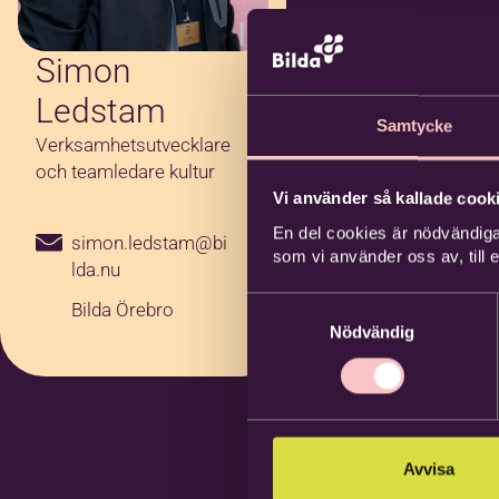
Simon
Ledstam
Samtycke
Verksamhetsutvecklare
och teamledare kultur
Vi använder så kallade cooki
En del cookies är nödvändiga
simon.ledstam@bi
som vi använder oss av, till
lda.nu
Samtyckesval
Bilda Örebro
Nödvändig
Avvisa