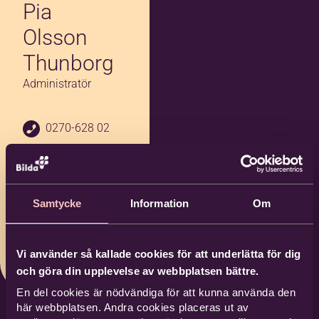
Pia
Olsson
Thunborg
Administratör
0270-628 02
076-941 54 8
1
pia.thunborg
Samtycke
Information
Om
@bilda.nu
Bilda Söderh
amn
Vi använder så kallade cookies för att underlätta för dig
och göra din upplevelse av webbplatsen bättre.
En del cookies är nödvändiga för att kunna använda den
här webbplatsen. Andra cookies placeras ut av