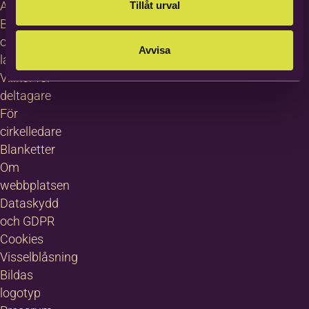
About
Tillåt urval
Bilda in
other
Avvisa
languages
Villkor för
deltagare
För
cirkelledare
Blanketter
Om
webbplatsen
Dataskydd
och GDPR
Cookies
Visselblåsning
Bildas
logotyp