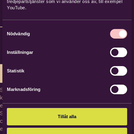
tredjepartstjänster som vi använder oss av, till exempel
YouTube.
Samtyckesval
Nödvändig
Inställningar
Statistik
Studiecirklar,
Marknadsföring
kurser och
evenemang
Studiematerial
Tillåt alla
och
erbjudanden