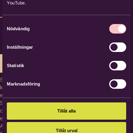
YouTube.
Samtyckesval
Nödvändig
Inställningar
Statistik
Studiecirklar,
Marknadsföring
kurser och
evenemang
Studiematerial
och
Tillåt alla
erbjudanden
About
Tillåt urval