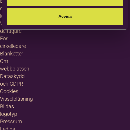
Bilda in
other
languages
Avvisa
Villkor för
deltagare
För
cirkelledare
Blanketter
Om
webbplatsen
Dataskydd
och GDPR
Cookies
Visselblåsning
Bildas
logotyp
Pressrum
Lediga