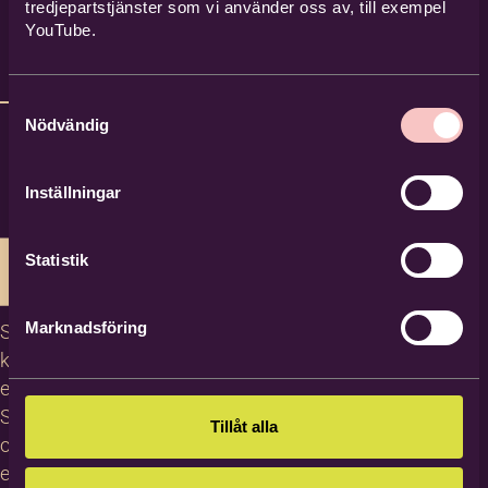
tredjepartstjänster som vi använder oss av, till exempel
YouTube.
Samtyckesval
Nödvändig
Inställningar
Statistik
Marknadsföring
Studiecirklar,
kurser och
evenemang
Studiematerial
Tillåt alla
och
erbjudanden