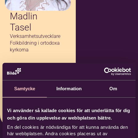
Madlin
Tasel
Verksamhetsutvecklare
Folkbildning i ortodoxa
kyrkorna
08-727 18 19
076-696 79 07
Samtycke
Information
Om
madlin.tasel@bild
a.nu
Bilda Södertälje
Vi använder så kallade cookies för att underlätta för dig
och göra din upplevelse av webbplatsen bättre.
En del cookies är nödvändiga för att kunna använda den
här webbplatsen. Andra cookies placeras ut av