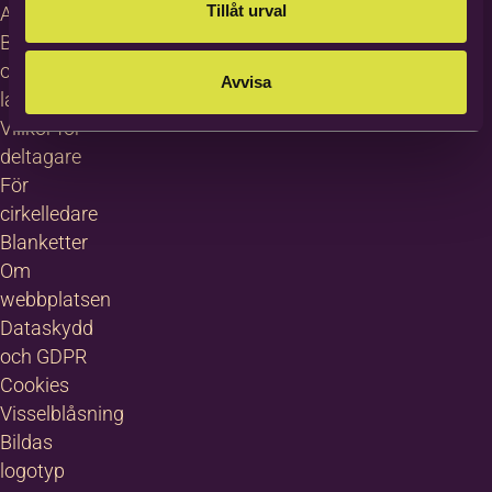
Tillåt urval
About
Bilda in
other
Avvisa
languages
Villkor för
deltagare
För
cirkelledare
Blanketter
Om
webbplatsen
Dataskydd
och GDPR
Cookies
Visselblåsning
Bildas
logotyp