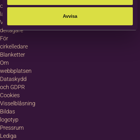
other
languages
Avvisa
Villkor för
deltagare
För
cirkelledare
Blanketter
Om
webbplatsen
Dataskydd
och GDPR
Cookies
Visselblåsning
Bildas
logotyp
Pressrum
Lediga