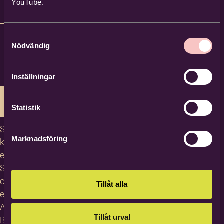
YouTube.
Samtyckesval
Nödvändig
Inställningar
Statistik
Studiecirklar,
Marknadsföring
kurser och
evenemang
Studiematerial
och
Tillåt alla
erbjudanden
About
Tillåt urval
Bilda in