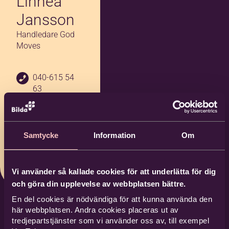
Linnea
Jansson
Handledare God
Moves
040-615 54
63
072-015 77
23
linnea.jans
Samtycke
Information
Om
son@bilda.
nu
Vi använder så kallade cookies för att underlätta för dig
och göra din upplevelse av webbplatsen bättre.
En del cookies är nödvändiga för att kunna använda den
här webbplatsen. Andra cookies placeras ut av
tredjepartstjänster som vi använder oss av, till exempel