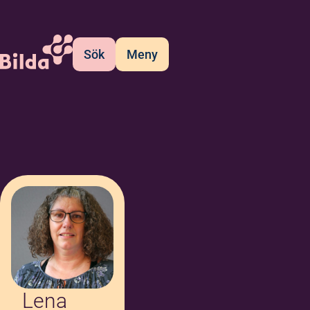
Sök
Meny
Lena