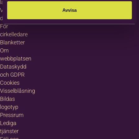
languages
Villkor för
Avvisa
deltagare
För
cirkelledare
Blanketter
Om
webbplatsen
Dataskydd
och GDPR
Cookies
Visselblåsning
Bildas
logotyp
Pressrum
Lediga
tjänster