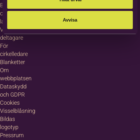
Bilda in
other
Avvisa
languages
Villkor för
deltagare
För
cirkelledare
Blanketter
Om
webbplatsen
Dataskydd
och GDPR
Cookies
Visselblåsning
Bildas
logotyp
Pressrum