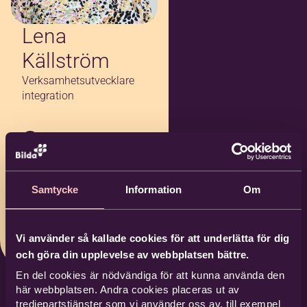
Lena
Källström
Verksamhetsutvecklare
integration
0270-628 22
076-941 54 88
lena.kallstrom@bil
Samtycke
Information
Om
da.nu
Bilda Söderhamn
Vi använder så kallade cookies för att underlätta för dig
och göra din upplevelse av webbplatsen bättre.
En del cookies är nödvändiga för att kunna använda den
här webbplatsen. Andra cookies placeras ut av
tredjepartstjänster som vi använder oss av, till exempel