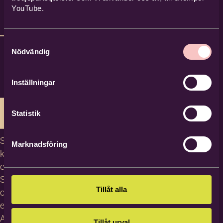
YouTube.
Samtyckesval
Nödvändig
Inställningar
Statistik
Studiecirklar,
Marknadsföring
kurser och
evenemang
Studiematerial
Tillåt alla
och
erbjudanden
About
Tillåt urval