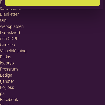
För
cirkelledare
Blanketter
Om
webbplatsen
Dataskydd
och GDPR
Cookies
Visselblåsning
Bildas
logotyp
Pressrum
Lediga
tjänster
Följ oss
på
Facebook