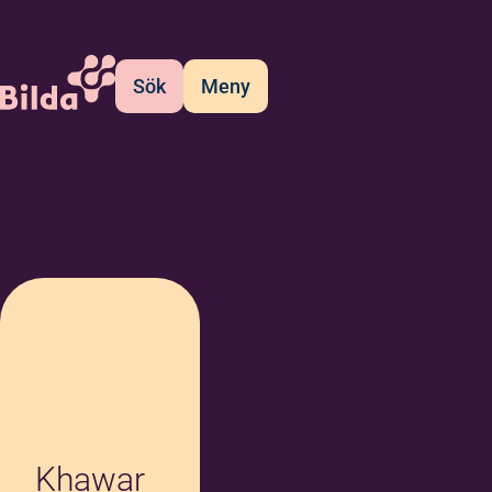
Sök
Meny
Khawar