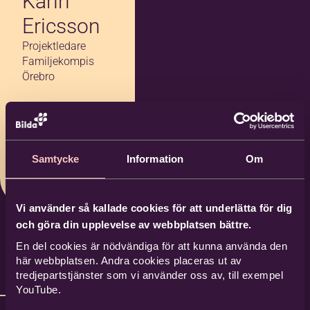
Karin
Ericsson
Projektledare
Familjekompis
Örebro
karin.ericss
on@filadelf
iaorebro.s
Samtycke
Information
Om
e
Vi använder så kallade cookies för att underlätta för dig
och göra din upplevelse av webbplatsen bättre.
En del cookies är nödvändiga för att kunna använda den
här webbplatsen. Andra cookies placeras ut av
tredjepartstjänster som vi använder oss av, till exempel
YouTube.