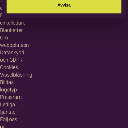
Villkor för
Avvisa
deltagare
För
cirkelledare
Blanketter
Om
webbplatsen
Dataskydd
och GDPR
Cookies
Visselblåsning
Bildas
logotyp
Pressrum
Lediga
tjänster
Följ oss
på