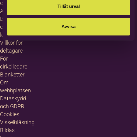
erbjudanden
Tillåt urval
About
Bilda in
other
Avvisa
languages
Villkor för
deltagare
För
cirkelledare
Blanketter
Om
webbplatsen
Dataskydd
och GDPR
Cookies
Visselblåsning
Bildas