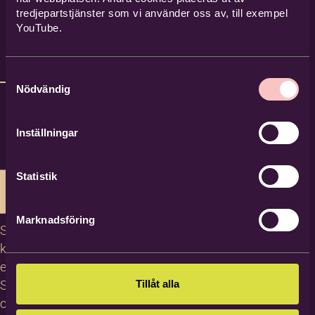
tredjepartstjänster som vi använder oss av, till exempel
YouTube.
Samtyckesval
Nödvändig
Inställningar
Statistik
Marknadsföring
Studiecirklar,
kurser och
evenemang
Tillåt alla
Studiematerial
och