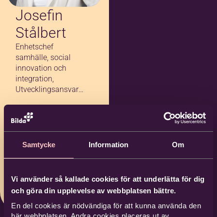
Josefin
Stålbert
Enhetschef
samhälle, social
innovation och
integration,
Utvecklingsansvarig
profilområde
Samhälle förbundet
019-760 14 03
0730-380827
Samtycke
Information
Om
josefin.stalbert
@bilda.nu
Vi använder så kallade cookies för att underlätta för dig
Bilda Örebro
och göra din upplevelse av webbplatsen bättre.
En del cookies är nödvändiga för att kunna använda den
här webbplatsen. Andra cookies placeras ut av