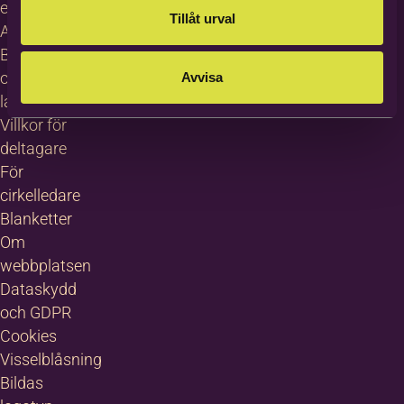
erbjudanden
Tillåt urval
About
Bilda in
other
Avvisa
languages
Villkor för
deltagare
För
cirkelledare
Blanketter
Om
webbplatsen
Dataskydd
och GDPR
Cookies
Visselblåsning
Bildas