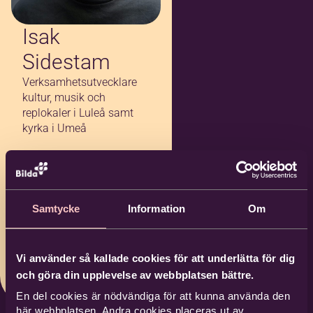
Isak
Sidestam
Verksamhetsutvecklare
kultur, musik och
replokaler i Luleå samt
kyrka i Umeå
0920-236943
076 288 18 71
Samtycke
Information
Om
isak.sidestam@bil
da.nu
Vi använder så kallade cookies för att underlätta för dig
Bilda Luleå
och göra din upplevelse av webbplatsen bättre.
En del cookies är nödvändiga för att kunna använda den
här webbplatsen. Andra cookies placeras ut av