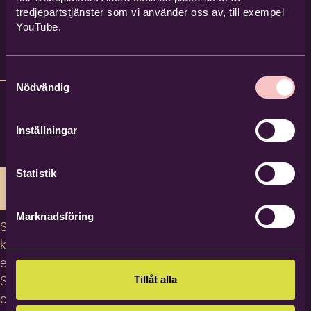
tredjepartstjänster som vi använder oss av, till exempel
YouTube.
Samtyckesval
Nödvändig
Inställningar
Statistik
Marknadsföring
Studiecirklar,
kurser och
evenemang
Studiematerial
Tillåt alla
och