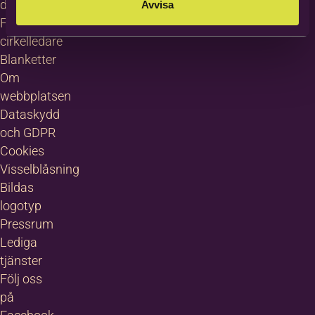
deltagare
Avvisa
För
cirkelledare
Blanketter
Om
webbplatsen
Dataskydd
och GDPR
Cookies
Visselblåsning
Bildas
logotyp
Pressrum
Lediga
tjänster
Följ oss
på