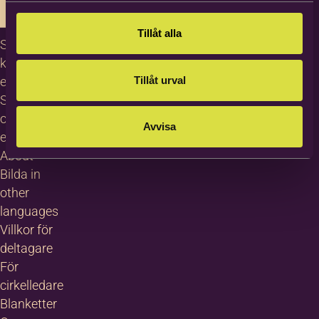
Tillåt alla
Studiecirklar,
kurser och
Tillåt urval
evenemang
Studiematerial
och
Avvisa
erbjudanden
About
Bilda in
other
languages
Villkor för
deltagare
För
cirkelledare
Blanketter