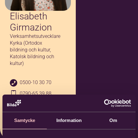
Elisabeth
Girmazion
Verksamhetsutvecklare
Kyrka (Ortodox
bildning och kultur,
Katolsk bildning och
kultur)
0500-10 30 70
0790-65 39 88
elisabeth.girmazio
n@bilda.nu
Samtycke
Information
Om
Bilda Skövde