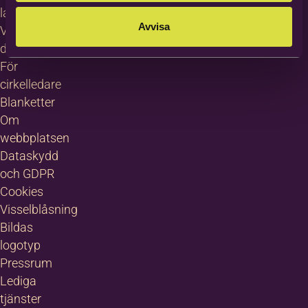
languages
Avvisa
Villkor för
deltagare
För
cirkelledare
Blanketter
Om
webbplatsen
Dataskydd
och GDPR
Cookies
Visselblåsning
Bildas
logotyp
Pressrum
Lediga
tjänster