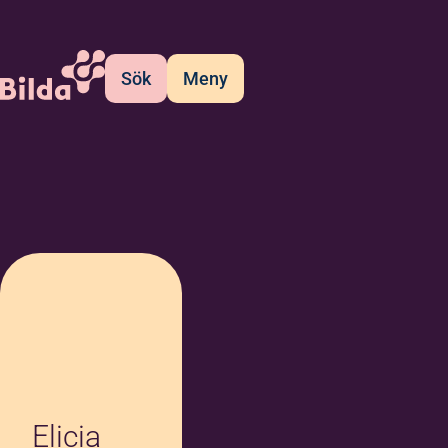
Sök
Meny
Elicia