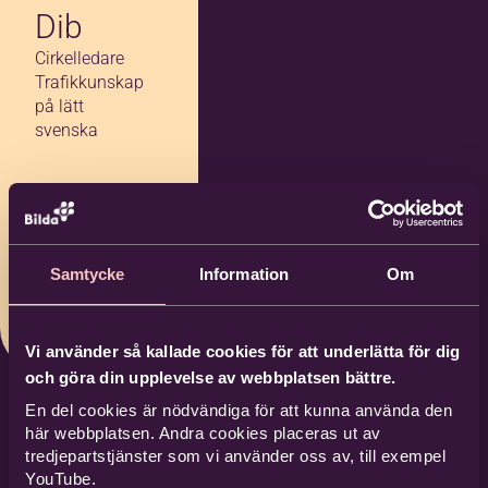
Dib
Cirkelledare
Trafikkunskap
på lätt
svenska
0723-19
03 23
elicia.diib
Samtycke
Information
Om
@hotmai
l.com
Vi använder så kallade cookies för att underlätta för dig
och göra din upplevelse av webbplatsen bättre.
En del cookies är nödvändiga för att kunna använda den
här webbplatsen. Andra cookies placeras ut av
tredjepartstjänster som vi använder oss av, till exempel
YouTube.