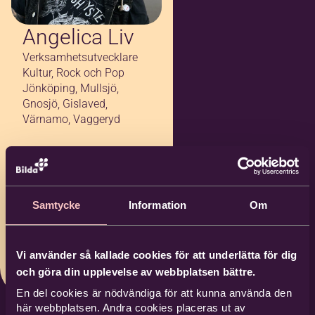
Angelica Liv
Verksamhetsutvecklare
Kultur, Rock och Pop
Jönköping, Mullsjö,
Gnosjö, Gislaved,
Värnamo, Vaggeryd
036-291 21 20
076-941 01 93
Samtycke
Information
Om
angelica.liv@bild
a.nu
Bilda Jönköping
Vi använder så kallade cookies för att underlätta för dig
och göra din upplevelse av webbplatsen bättre.
En del cookies är nödvändiga för att kunna använda den
här webbplatsen. Andra cookies placeras ut av