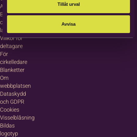
Tillåt urval
About
Bilda in
other
Avvisa
languages
Villkor för
deltagare
För
cirkelledare
Blanketter
Om
webbplatsen
Dataskydd
och GDPR
Cookies
Visselblåsning
Bildas
logotyp