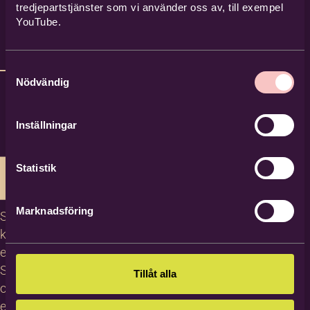
tredjepartstjänster som vi använder oss av, till exempel
YouTube.
Samtyckesval
Nödvändig
Inställningar
Statistik
Marknadsföring
Studiecirklar,
kurser och
evenemang
Studiematerial
Tillåt alla
och
erbjudanden