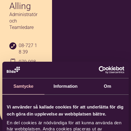
Alling
Administratör
och
Teamledare
08-727 1
8 39
079-098
46 14
alexis.all
ing@bild
Samtycke
Information
Om
a.nu
Bilda Sto
Vi använder så kallade cookies för att underlätta för dig
ckholm
och göra din upplevelse av webbplatsen bättre.
En del cookies är nödvändiga för att kunna använda den
här webbplatsen. Andra cookies placeras ut av