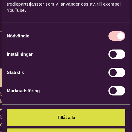
tredjepartstjänster som vi använder oss av, till exempel
YouTube.
Samtyckesval
Nödvändig
Inställningar
Statistik
Marknadsföring
Studiecirklar,
kurser och
evenemang
Studiematerial
Tillåt alla
och