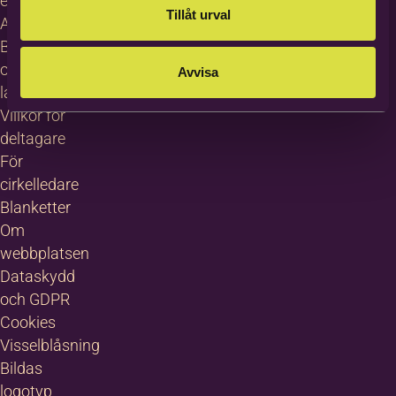
erbjudanden
Tillåt urval
About
Bilda in
other
Avvisa
languages
Villkor för
deltagare
För
cirkelledare
Blanketter
Om
webbplatsen
Dataskydd
och GDPR
Cookies
Visselblåsning
Bildas
logotyp