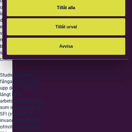
om vad den handlar
om. Jag har tagit
Tillåt alla
ledigt från mitt jobb
där man bara pratar
engelska och vill
Tillåt urval
vara här på
mötesplatsen och bli
bättre på svenska,
Avvisa
säger Marina,
cirkeldeltagare.
Studieförbunden
fångar bland annat
upp dem som står
långt ifrån
arbetsmarknaden, de
som inte har rätt till
SFI (svenska för
invandrare) och de
ofrivilligt ensamma