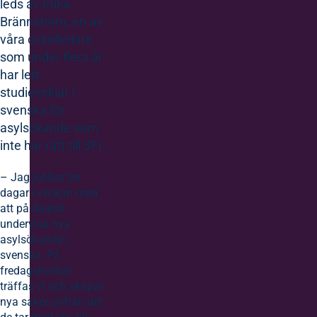
leds av Etika
Brännström, en av
våra cirkelledare
som under flera år
har lett
studiecirklar i
svenska för
asylsökande som
inte har rätt till SFI.
– Jag jobbar tre
dagar i veckan med
att på dagtid
undervisa nya
asylsökande i
svenska. På
fredagskvällar
träffas vi och skapar
nya saker utifrån det