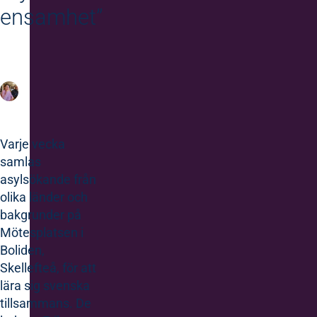
ensamhet”
Varje vecka
samlas
asylsökande från
olika länder och
bakgrunder på
Mötesplatsen i
Boliden,
Skellefteå, för att
lära sig svenska
tillsammans. De