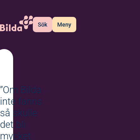
Sök
Meny
”Om Bilda
inte fanns
så skulle
det bli
mycket