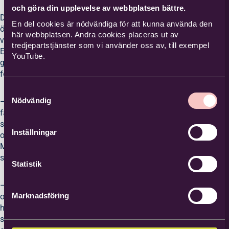
och göra din upplevelse av webbplatsen bättre.
Deltagarna är
En del cookies är nödvändiga för att kunna använda den
överens om att
här webbplatsen. Andra cookies placeras ut av
verksamheten och
tredjepartstjänster som vi använder oss av, till exempel
Etikas stöd är väldigt
YouTube.
givande och viktig
för dem.
Samtyckesval
Nödvändig
– Etika är så bra! Vi
får träna på att
skriva och stava
Inställningar
orden rätt, säger
Muhizi, en av
studiecirkeldeltagare.
Statistik
– Etika lär oss vad
Marknadsföring
orden betyder och
hur de uttalas. Ibland
ser vi film och pratar