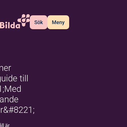
Sök
Meny
ner
uide till
1;Med
vande
er&#8221;
ll är