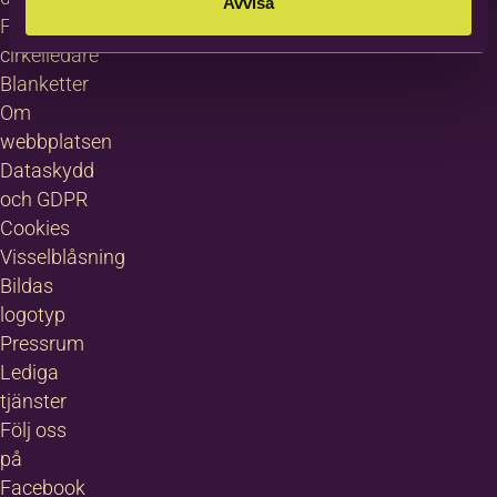
Avvisa
För
cirkelledare
Blanketter
Om
webbplatsen
Dataskydd
och GDPR
Cookies
Visselblåsning
Bildas
logotyp
Pressrum
Lediga
tjänster
Följ oss
på
Facebook