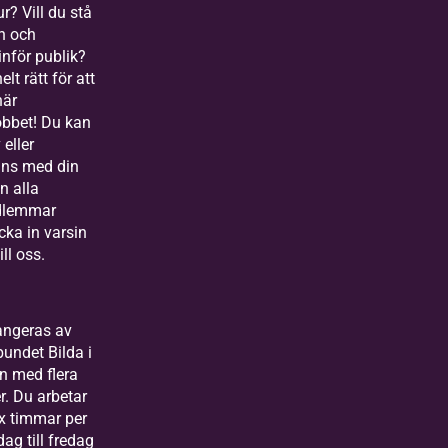
r? Vill du stå
n och
inför publik?
lt rätt för att
här
bbet! Du kan
 eller
ans med din
n alla
dlemmar
cka in varsin
ll oss.
angeras av
bundet Bilda i
n med flera
. Du arbetar
ex timmar per
ag till fredag