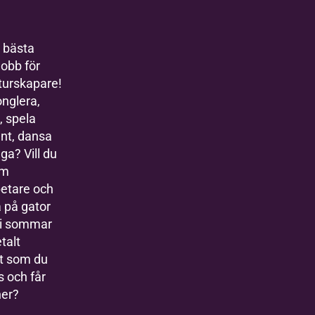
 bästa
obb för
turskapare!
onglera,
, spela
nt, dansa
nga? Vill du
om
betare och
 på gator
 i sommar
talt
t som du
s och får
ner?