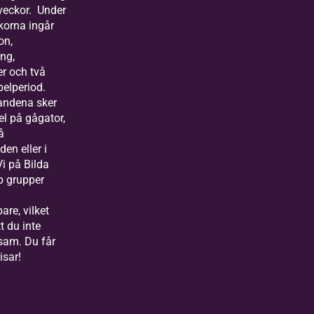
 veckor. Under
ckorna ingår
on,
ng,
er och två
pelperiod.
andena sker
el på gågator,
å
en eller i
 Vi på Bilda
op grupper
are, vilket
t du inte
sam. Du får
sar!