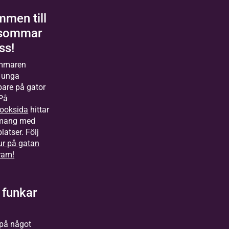
men till
 sommar
ss!
mmaren
 unga
pare på gator
 På
ooksida
hittar
mang med
platser. Följ
ur på gatan
ram!
 funkar
 på något