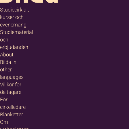
t här!”
Studiecirklar,
onas
kurser och
nsson,
evenemang
Studiematerial
ilda
och
erbjudanden
About
Bilda in
other
languages
Villkor för
deltagare
För
cirkelledare
Blanketter
Om