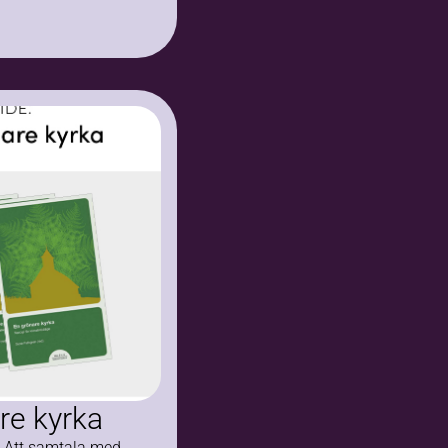
re kyrka
a Att samtala med