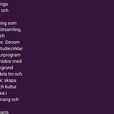
nga
r och
r
dning som
församling,
och
re. Genom
studiecirklar
turprogram
niskor med
akgrund
ela tro och
or, skapa
ch kultur
xa i
mang och
mans.