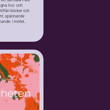
gna livs- och
tifrån böcker och
sant, spännande
nande. I mötet
ndras åsikter,