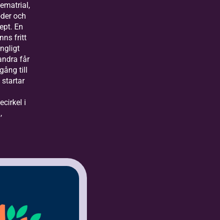
ematrial,
der och
ept. En
inns fritt
ängligt
andra får
lgång till
 startar
ecirkel i
,