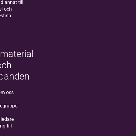
d annat till
el och
stina.
material
och
udanden
om oss
iegrupper
lledare
ng till