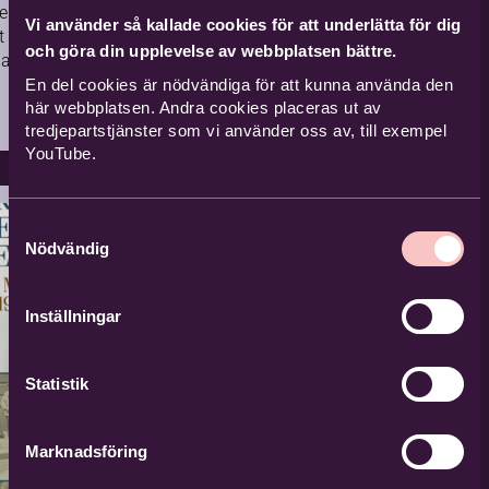
 tema finns det
Vi använder så kallade cookies för att underlätta för dig
 fördjupa sig i för
och göra din upplevelse av webbplatsen bättre.
laddningsbara
t innehåller
En del cookies är nödvändiga för att kunna använda den
här webbplatsen. Andra cookies placeras ut av
…
tredjepartstjänster som vi använder oss av, till exempel
YouTube.
Samtyckesval
Nödvändig
Inställningar
Statistik
Marknadsföring