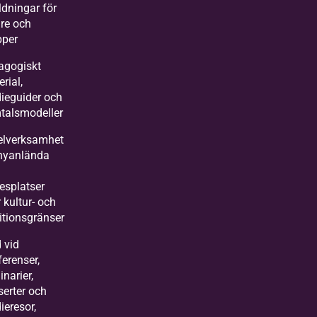
ldningar för
are och
pper
agogiskt
rial,
dieguider och
talsmodeller
kelverksamhet
 nyanlända
esplatser
 kultur- och
itionsgränser
 vid
erenser,
narier,
serter och
ieresor,