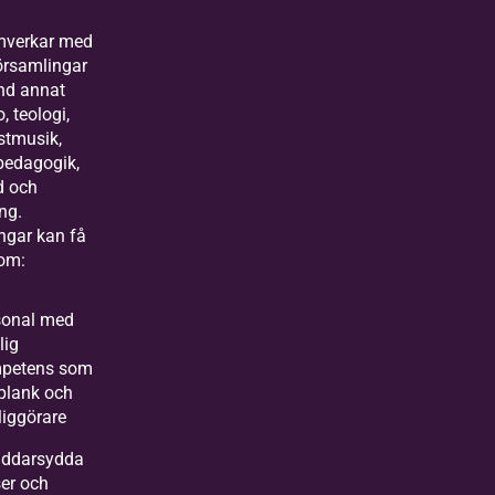
mverkar med
örsamlingar
and annat
o, teologi,
stmusik,
spedagogik,
d och
ing.
ngar kan få
om:
sonal med
lig
petens som
lplank och
liggörare
äddarsydda
ser och