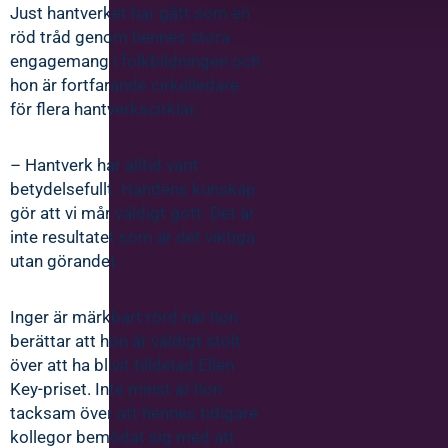
Just hantverket har gått som en
röd tråd genom hennes stora
engagemang i folkbildningen och
hon är fortfarande cirkelledare
för flera hantverkscirklar.
– Hantverk har alltid varit
betydelsefullt. Handens kunskap
gör att vi mår väldigt gott. Det är
inte resultatet som är det viktiga
utan görandet.
Inger är märkbart rörd när hon
berättar att hon är väldigt stolt
över att ha blivit tilldelad Ellen
Key-priset. Inte minst är hon
tacksam över att hennes tidigare
kollegor bemödat sig med att