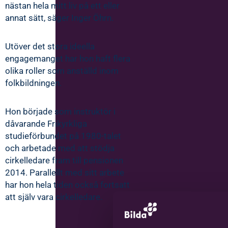
nästan hela mitt liv på ett eller
annat sätt, säger Inger Öhrn.
Utöver det stora ideella
engagemanget har hon haft flera
olika roller som anställd inom
folkbildningen.
Hon började som instruktör i
dåvarande Frikyrkliga
studieförbundet på 1980-talet
och arbetade med att stödja
cirkelledare fram till pensionen
2014. Parallellt med sitt arbete
har hon hela tiden också fortsatt
att själv vara cirkelledare.