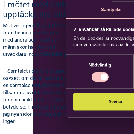
I mötet med andra
Samtycke
upptäcks nya sidor
Motiveringen till priset lyfter
Vi använder så kallade cooki
fram hennes känsla för mötet
En del cookies är nödvändiga
med andra som gjort att
som vi använder oss av, till
människor har växt och
utvecklats inom folkbildningen.
Samtyckesval
Nödvändig
– Samtalet i den lilla gruppen,
oavsett om det är hantverk eller
en samtalscirkel, där man möts
tillsammans och får ge uttryck
för sina åsikter har väldigt stor
Avvisa
betydelse. I mötet med andra ser
jag nya sidor hos mig själv, säger
Inger.