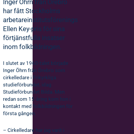
Inger Öhrn från Örebro
har fått Stockholms
arbetareinstitutsförenings
Ellen Key-pris för sina
förtjänstfulla insatser
inom folkbildningen.
I slutet av 1960-talet började
Inger Öhrn från Örebro som
cirkelledare i Frikyrkliga
studieförbundet, idag
Studieförbundet Bilda. Men
redan som 15-åring kom hon i
kontakt med folkbildningen för
första gången.
– Cirkelledare har jag varit i