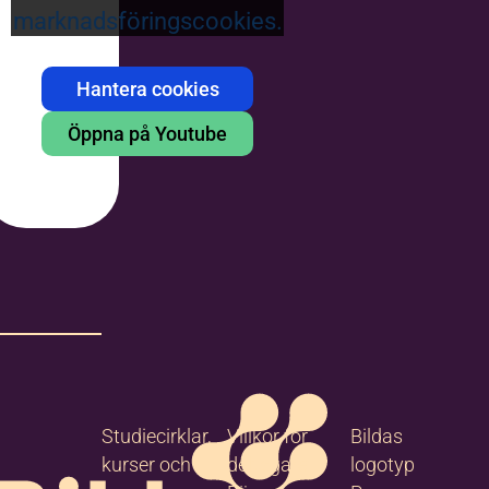
marknadsföringscookies.
Hantera cookies
Öppna på Youtube
Studiecirklar,
Villkor för
Bildas
kurser och
deltagare
logotyp