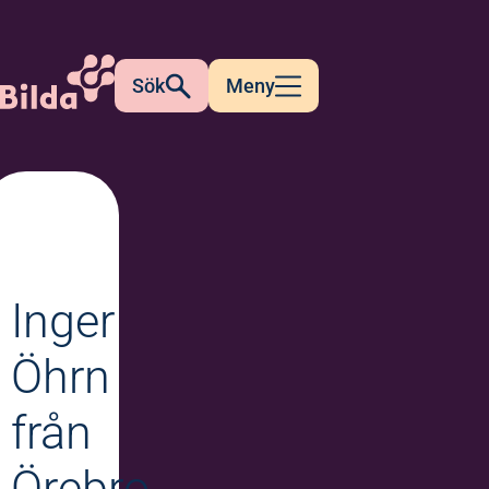
Sök
Meny
Inger
Öhrn
från
Örebro