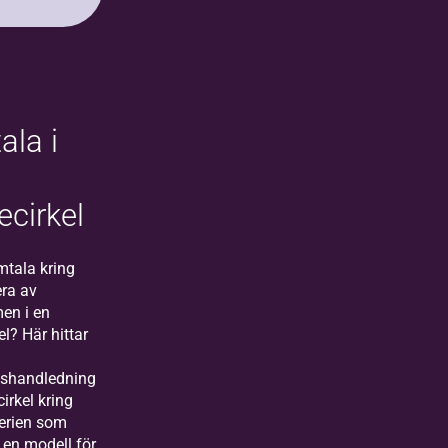
r.
ala i
ecirkel
mtala kring
lera av
en i en
el? Här hittar
lshandledning
cirkel kring
erien som
 en modell för