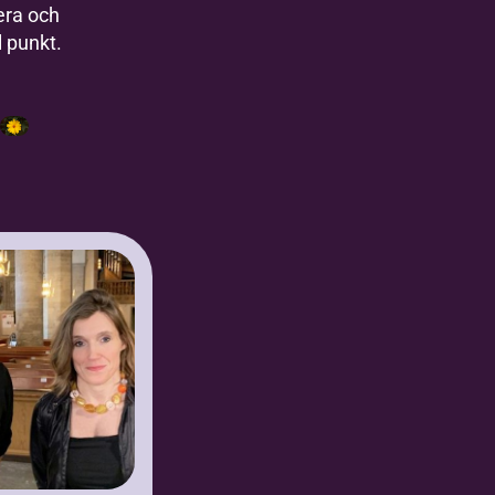
era och
ll punkt.