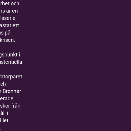
rhet och
ns är en
lsserie
star ett
jus på
krisen.
gspunkt i
istentiella
atorparet
och
k Bronner
erade
skor från
åll i
llet
,