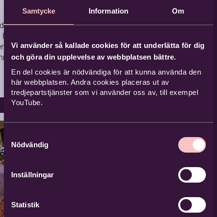
Samtycke
Information
Om
e: Björn
Pella Thiel.
Vi använder så kallade cookies för att underlätta för dig
r: Sara och
nner.
och göra din upplevelse av webbplatsen bättre.
En del cookies är nödvändiga för att kunna använda den
här webbplatsen. Andra cookies placeras ut av
tredjepartstjänster som vi använder oss av, till exempel
YouTube.
Samtyckesval
Nödvändig
Inställningar
Statistik