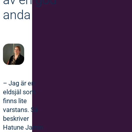
anda
– Jag är en
eldsjäl som
finns lite
varstans. Så
beskriver
Hatune Jamin