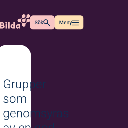
Sök
Meny
Grupper
som
genomsyras
av en god