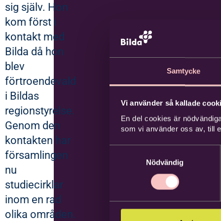
sig själv. Hon
kom först i
kontakt med
Bilda då hon
blev
Samtycke
förtroendevald
i Bildas
Vi använder så kallade cooki
regionstyrelse.
En del cookies är nödvändiga
Genom den
som vi använder oss av, till
kontakten har
Samtyckesval
församlingen
Nödvändig
nu
studiecirklar
inom en rad
olika områden.