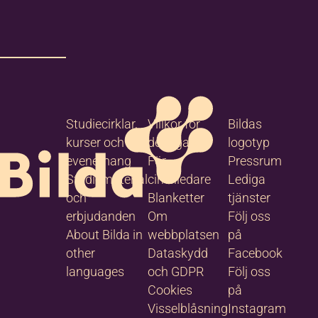
Studiecirklar,
Villkor för
Bildas
kurser och
deltagare
logotyp
evenemang
För
Pressrum
Studiematerial
cirkelledare
Lediga
och
Blanketter
tjänster
erbjudanden
Om
Följ oss
About Bilda in
webbplatsen
på
other
Dataskydd
Facebook
languages
och GDPR
Följ oss
Cookies
på
Visselblåsning
Instagram