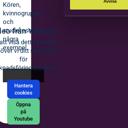
Avvisa
Kören,
kvinnogrupper
och
deo från Youtube
studieresor är
några
att visa detta innehåll
exempel.
över vi ditt samtycke
för
knadsföringscookies.
Hantera
cookies
Öppna
på
Youtube