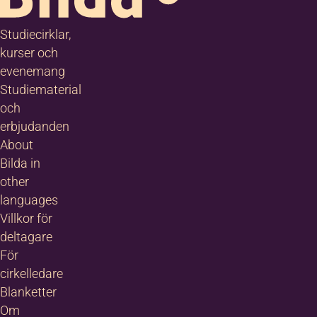
re och
ådesansvarig
Studiecirklar,
kurser och
-23 69 44
evenemang
Studiematerial
674 67 86
och
mortzell@bild
erbjudanden
About
 Luleå
Bilda in
other
languages
Villkor för
deltagare
För
cirkelledare
Blanketter
Om