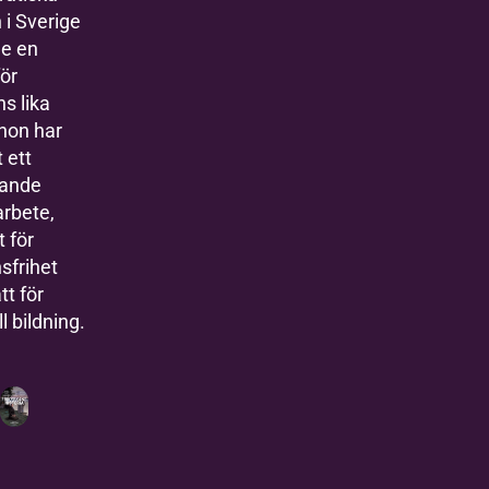
 i Sverige
de en
ör
s lika
 hon har
t ett
tande
arbete,
 för
nsfrihet
tt för
ll bildning.