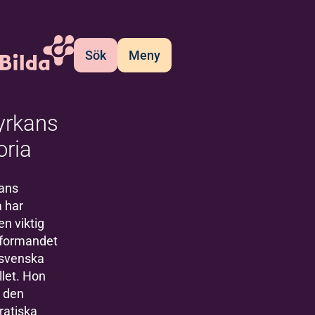
Sök
Meny
yrkans
oria
kans
a har
en viktig
r formandet
 svenska
let. Hon
e den
atiska