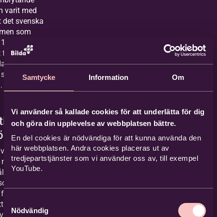
m varit med
 det svenska
 men som
 175 år
 förändringar
ag står inför
sin
Samtycke
Information
Om
.
Vi använder så kallade cookies för att underlätta för dig
tioner för
och göra din upplevelse av webbplatsen bättre.
örer
En del cookies är nödvändiga för att kunna använda den
här webbplatsen. Andra cookies placeras ut av
visas i
tredjepartstjänster som vi använder oss av, till exempel
 med Bilda
YouTube.
ller vi en
som gör att
för
Samtyckesval
ttigheten
Nödvändig
 Bilda. I