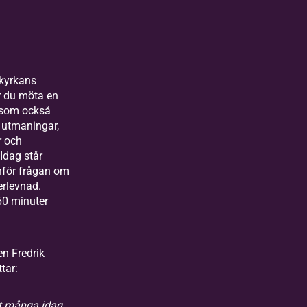
ikyrkans
år du möta en
 som också
 utmaningar,
r och
Idag står
inför frågan om
rlevnad.
60 minuter
n Fredrik
tar:
tt många idag