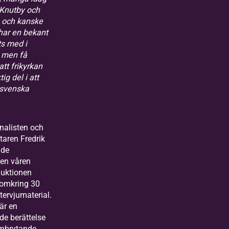
l Knutby och
, och kanske
har en bekant
s med i
 men få
 att frikyrkan
tig del i att
 svenska
rnalisten och
taren Fredrik
dde
en våren
duktionen
 omkring 30
tervjumaterial.
är en
de berättelse
mbrytande