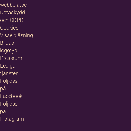
webbplatsen
Dataskydd
och GDPR
Cookies
Visselblåsning
Bildas
bo
logotyp
Pressrum
Lediga
tsutvecklare
tjänster
 och kultur i
a.
Följ oss
etsutvecklare
på
t.
Facebook
-80 93 99
Följ oss
330 13 40
på
Instagram
.karsbo@bild