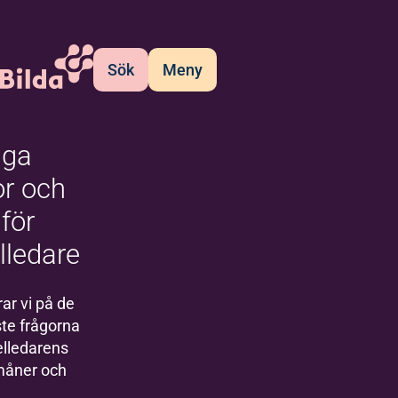
Sök
Meny
iga
or och
 för
elledare
ar vi på de
ste frågorna
elledarens
rmåner och