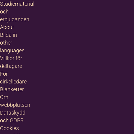
Studiematerial
igitala
och
ötesplatser
erbjudanden
ch verktyg
About
om
xempelvis
Bilda in
earnify eller
other
e are voice
languages
Villkor för
elevanta
tbildningar
deltagare
För
åna
cirkelledare
trustning vid
Blanketter
ehov
Om
arknadsföring
webbplatsen
Dataskydd
abatterade
riser på
och GDPR
rycksaker,
Cookies
aterial och