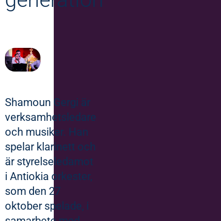
Shamoun Gergi är
verksamhetsledare
och musiker. Han
spelar klarinett och
är styrelseledamot
i Antiokia orkester,
som den 27
oktober spelade, i
samarbete med