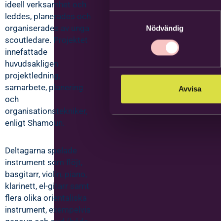
ideell verksamhet och
leddes, planerades och
Samtyckesval
organiserades av unga
Nödvändig
scoutledare. Projektet
innefattade
huvudsakligen
projektledning,
samarbete, planering
Avvisa
och
organisationstekniker,
enligt Shamoun.
Deltagarna spelade
instrument som flöjt,
basgitarr, violin, piano,
klarinett, el-gitarr samt
flera olika orientaliska
instrument, exempelvis