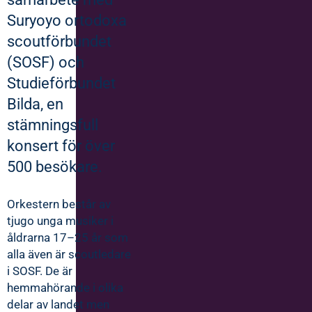
Suryoyo ortodoxa
scoutförbundet
(SOSF) och
Studieförbundet
Bilda, en
stämningsfull
konsert för över
500 besökare.
Orkestern består av
tjugo unga musiker i
åldrarna 17–25 år som
alla även är scoutledare
i SOSF. De är
hemmahörande i olika
delar av landet men