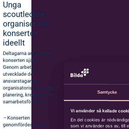
Unga
scoutledare
organiserade
konserten
ideellt
Deltagarna anordnade
konserten själva.
Genom arbetet
utvecklade de
ansvarstagande,
organisatorisk förmåga,
Samtycke
planering, kreativitet och
samarbetsförmåga.
Vi använder så kallade cooki
–
Konserten
En del cookies är nödvändiga
genomfördes som en
som vi använder oss av, till