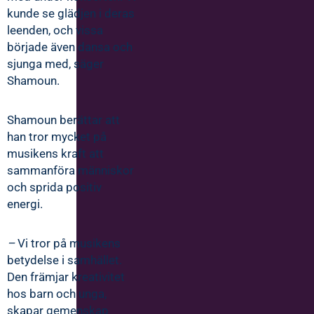
kunde se glädjen i deras
leenden, och vissa
började även dansa och
sjunga med, säger
Shamoun.
Shamoun berättar att
han tror mycket på
musikens kraft att
sammanföra människor
och sprida positiv
energi.
–
Vi tror på musikens
betydelse i samhället.
Den främjar kreativitet
hos barn och unga,
skapar gemenskap