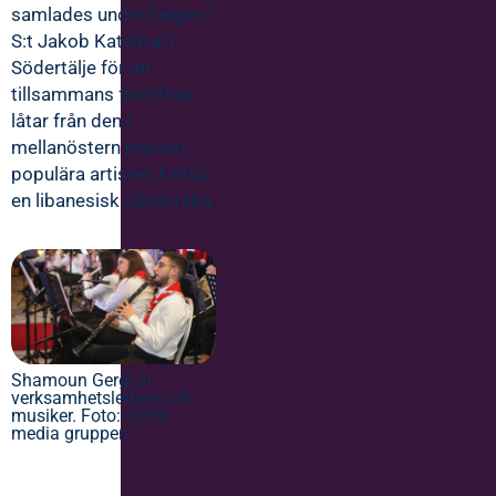
samlades under helgen i
S:t Jakob Katedral i
Södertälje för att
tillsammans framföra
låtar från den i
mellanöstern mycket
populära artisten Fairuz,
en libanesisk sångerska.
Shamoun Gergi är
verksamhetsledare och
musiker. Foto: SOSF
media gruppen