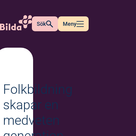
Sök
Meny
Folkbildning
skapar en
medveten
generation