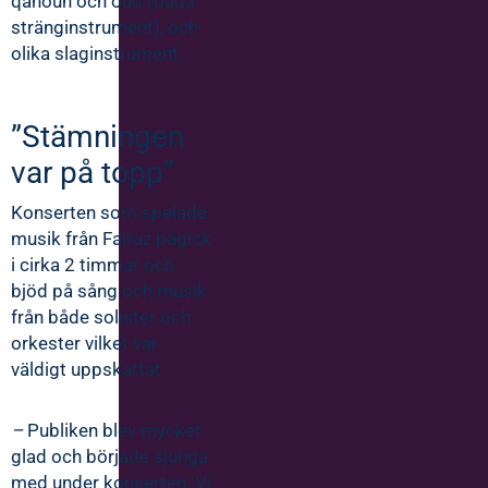
qanoun och oud (båda
stränginstrument), och
olika slaginstrument.
”Stämningen
var på topp”
Konserten som spelade
musik från Fairuz pågick
i cirka 2 timmar och
bjöd på sång och musik
från både solister och
orkester vilket var
väldigt uppskattat.
–
Publiken blev mycket
glad och började sjunga
med under konserten. Vi