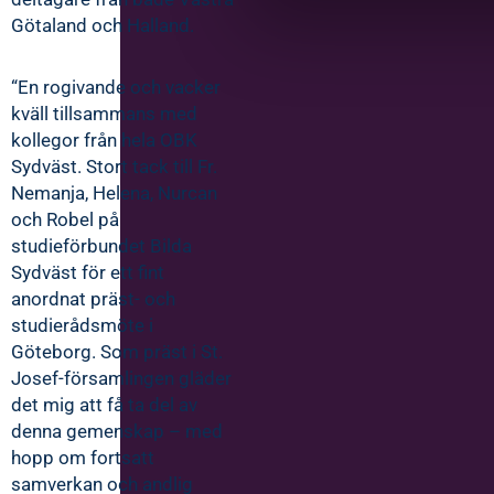
Götaland och Halland.
“En rogivande och vacker
kväll tillsammans med
kollegor från hela OBK
Sydväst. Stort tack till Fr.
Nemanja, Helena, Nurcan
och Robel på
studieförbundet Bilda
Sydväst för ett fint
anordnat präst- och
studierådsmöte i
Göteborg. Som präst i St.
Josef-församlingen gläder
det mig att få ta del av
denna gemenskap – med
hopp om fortsatt
samverkan och andlig