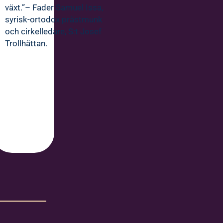
växt.”– Fader Samuel Issa,
syrisk-ortodox prästmunk
och cirkelledare, S:t Josef
Trollhättan.