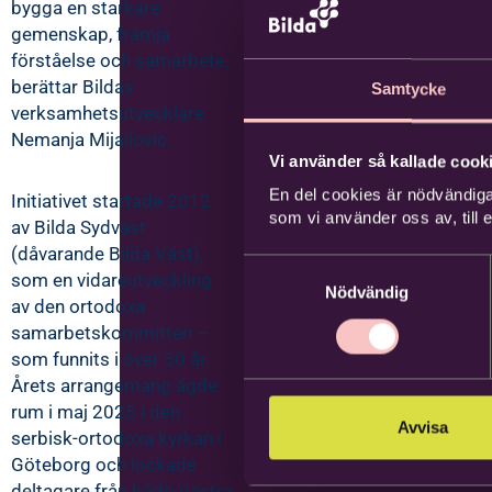
bygga en starkare
gemenskap, främja
förståelse och samarbete,
berättar Bildas
Samtycke
verksamhetsutvecklare
Nemanja Mijailovic.
Vi använder så kallade cooki
En del cookies är nödvändiga
Initiativet startade 2012
som vi använder oss av, till
av Bilda Sydväst
(dåvarande Bilda Väst),
Samtyckesval
som en vidareutveckling
Nödvändig
av den ortodoxa
samarbetskommittén –
som funnits i över 50 år.
Årets arrangemang ägde
rum i maj 2025 i den
Avvisa
serbisk-ortodoxa kyrkan i
Göteborg och lockade
deltagare från både Västra