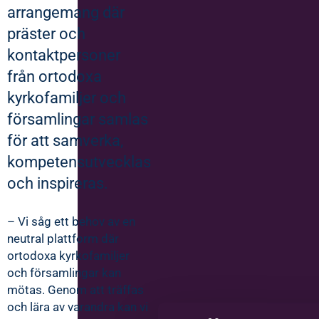
arrangemang där
präster och
kontaktpersoner
från ortodoxa
kyrkofamiljer och
församlingar samlas
för att samverka,
kompetensutvecklas
och inspireras.
– Vi såg ett behov av en
neutral plattform där
ortodoxa kyrkofamiljer
och församlingar kan
mötas. Genom att träffas
och lära av varandra kan vi