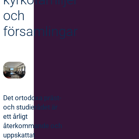
och
församlingar
Det ortodoxa präst-
och studierådet är
ett årligt
återkommande och
uppskattat