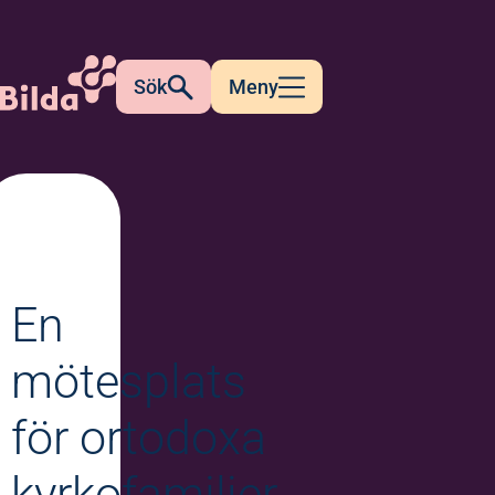
Sök
Meny
En
mötesplats
för ortodoxa
kyrkofamiljer