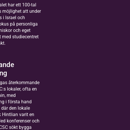
let har ett 100-tal
s möjlighet att under
s i Israel och
okus på personliga
iskor och eget
t med studiecentret
kt.
ande
ng
läggas återkommande
:s lokaler, ofta en
min, med
ng i första hand
 där den lokale
 Hintlian varit en
Med konferenser och
SCSC sökt bygga