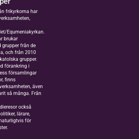
per
ån frikyrkorna har
everksamheten,
det/Equmeniakyrkan.
år brukar
grupper från de
a, och från 2010
katolska grupper.
 förankring i
dess församlingar
r, finns
 verksamheten, även
arit så många. Från
udieresor också
itiker, lärare,
naturligtvis för
ster.