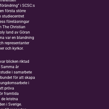
nferensen
 förändring” i SCSC:s
den första större
 studiecentret
ess föreläsningar
n The Christian
Holy land av Göran
rna var en blandning
ch representanter
ner och kyrkor.
var blicken riktad
n. Samma år
studie i samarbete
bundet för att skapa
et ungdomsarbete i
att pröva
för framtida
de kristna
n i Sverige.