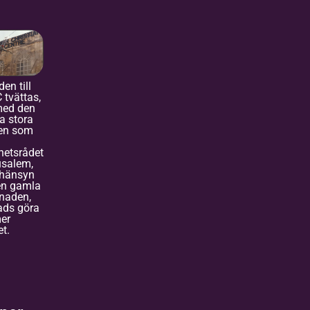
en till
 tvättas,
med den
a stora
ten som
hetsrådet
usalem,
hänsyn
den gamla
naden,
ds göra
mer
et.