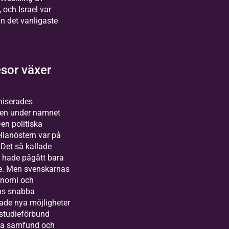
 och Israel var
an det vanligaste
sor växer
niserades
en under namnet
en politiska
llanöstern var på
. Det så kallade
 hade pågått bara
re. Men svenskarnas
konomi och
ns snabba
ade nya möjligheter
t studieförbund
tna samfund och