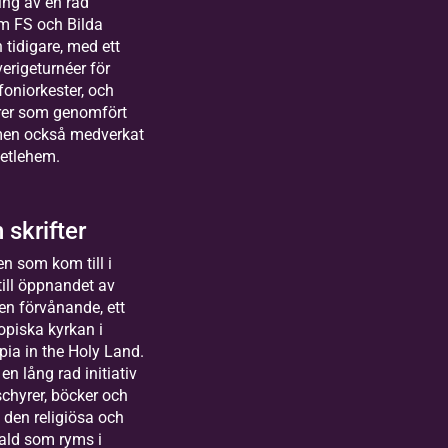
ing av en rad
om FS och Bilda
 tidigare, med ett
erigeturnéer för
oniorkester, och
rer som genomfört
 men också medverkat
 Betlehem.
 skrifter
en som kom till i
till öppnandet av
en förvånande, ett
opiska kyrkan i
pia in the Holy Land.
en lång rad initiativ
chyrer, böcker och
 den religiösa och
ald som ryms i