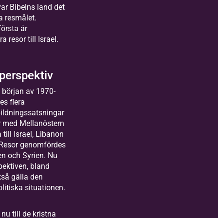
ar Bibelns land det
a resmålet.
örsta år
 resor till Israel.
perspektiv
i början av 1970-
es flera
ildningssatsningar
r med Mellanöstern
 till Israel, Libanon
 Resor genomfördes
en och Syrien. Nu
ektiven, bland
ckså gälla den
litiska situationen.
nu till de kristna