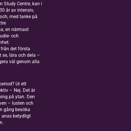
n Study Centre, kan i
30 år av intensiv,
och, med tanke på
ttre
a, en närmast
tudie- och
mhet.
från det första
 se, lära och dela –
ngera väl genom alla
period? Ur ett
tiv – Nej. Det är
ning på ytan. Den
rven – lusten och
on gång besöka
 anas betydligt
n.