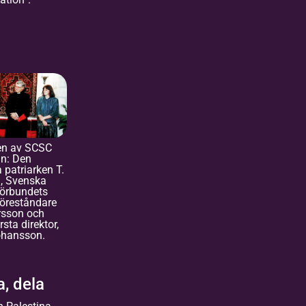
en av SCSC
n: Den
 patriarken T.
, Svenska
örbundets
öreståndare
rsson och
sta direktor,
ohansson.
a, dela