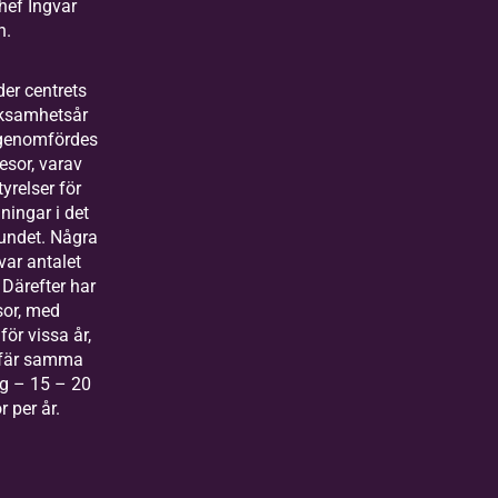
ef Ingvar
n.
er centrets
rksamhetsår
genomfördes
esor, varav
yrelser för
ningar i det
undet. Några
var antalet
 Därefter har
sor, med
ör vissa år,
efär samma
g – 15 – 20
r per år.