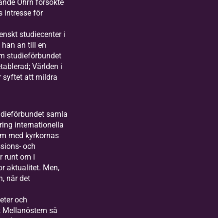
ande Öhrn försökte
 intresse för
enskt studiecenter i
han an till en
m studieförbundet
tablerad; Världen i
 syftet att mildra
udieförbundet samla
ring internationella
som med kyrkornas
sions- och
r runt om i
r aktualitet. Men,
, när det
a
eter och
t Mellanöstern så