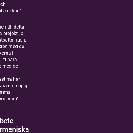
och
tveckling”.
en till detta
a projekt, ja
utsättningen,
kten med de
korna i
Ett nära
e med de
estina har
vara en möjlig
komma
na nära”.
bete
rmeniska