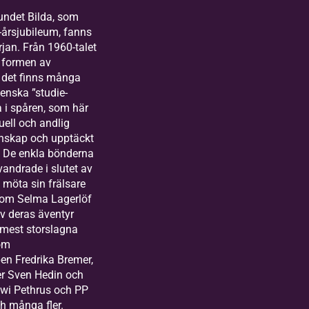
undet Bilda, som
5-årsjubileum, fanns
jan. Från 1960-talet
g formen av
 det finns många
venska ”studie-
a i spåren, som här
tuell och andlig
unskap och upptäckt
e. De enkla bönderna
andrade i slutet av
t möta sin frälsare
som Selma Lagerlöf
v deras äventyr
 mest storslagna
som
en Fredrika Bremer,
er Sven Hedin och
ewi Pethrus och PP
h många fler.