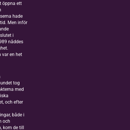
t öppna ett
h
lserna hade
tid. Men inför
ande
slutet i
1989 nåddes
het.
 var en het
a
bundet tog
akterna med
iska
et, och efter
ngar, både i
m och
 kom de till