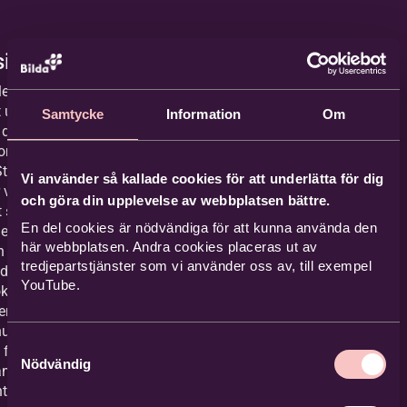
siktspunkt
lem har haft sin
t utgöra ett
Samtycke
Information
Om
r de resor med
som FS, som 2003
 Studieförbundet
Vi använder så kallade cookies för att underlätta för dig
varje år, liksom för
och göra din upplevelse av webbplatsen bättre.
t som pågått på
En del cookies är nödvändiga för att kunna använda den
ed Jerusalem som
här webbplatsen. Andra cookies placeras ut av
 vi förstå mer av
tredjepartstjänster som vi använder oss av, till exempel
d och vår historia”
YouTube.
dokument av
en från 2016, som
nutida
Samtyckesval
för verksamheten.
Nödvändig
ån 1989 känns igen.
et 27 år senare