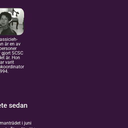
assicieh-
an är en av
personer
 gjort SCSC
det är. Hon
ar varit
koordinator
994.
ete sedan
manträdet i juni