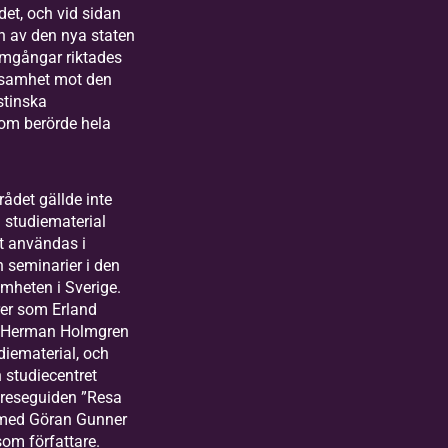
det, och vid sidan
n av den nya staten
ramgångar riktades
samhet mot den
stinska
som berörde hela
rådet gällde inte
a studiematerial
tt användas i
h seminarier i den
amheten i Sverige.
rer som Erland
 Herman Holmgren
diematerial, och
 studiecentret
reseguiden ”Resa
 med Göran Gunner
som författare.