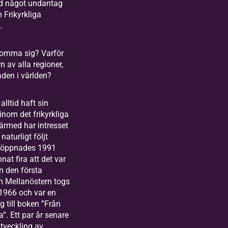
d något undantag
 Frikyrkliga
t.
komma sig? Varför
n av alla regioner,
den i världen?
alltid haft sin
 inom det frikyrkliga
Därmed har intresset
naturligt följt
 öppnades 1991
nat fira att det var
n den första
m Mellanöstern togs
1966 och var en
 till boken ”Från
a”. Ett par år senare
tveckling av