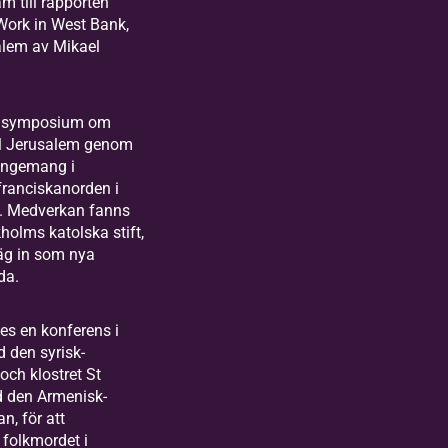
m till rapporten
Work in West Bank,
lem av Mikael
tt symposium om
ill Jerusalem genom
rangemang i
ranciskanorden i
t. Medverkan fanns
holms katolska stift,
äg in som nya
da.
s en konferens i
 den syrisk-
och klostret St
 den Armenisk-
n, för att
olkmordet i