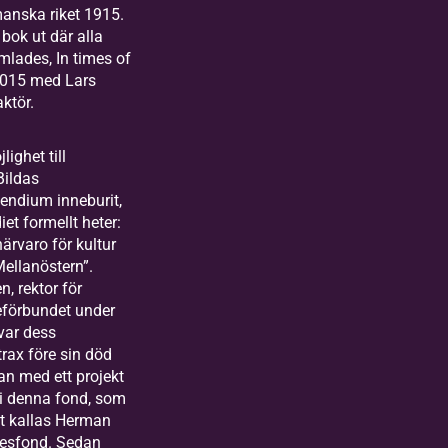
anska riket 1915.
bok ut där alla
mlades, In times of
2015 med Lars
ktör.
lighet till
Bildas
endium inneburit,
iet formellt heter:
ärvaro för kultur
Mellanöstern”.
, rektor för
ieförbundet under
var dess
Strax före sin död
n med ett projekt
 i denna fond, som
t kallas Herman
esfond. Sedan