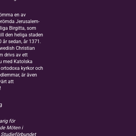
glömma en av
erömda Jerusalem-
liga Birgitta, som
till den heliga staden
50 år sedan, år 1371.
wedish Christian
m drivs av ett
nu med Katolska
al ortodoxa kyrkor och
edlemmar, är även
ärt att
!
g
rig för
e Möten i
 Studieförbundet