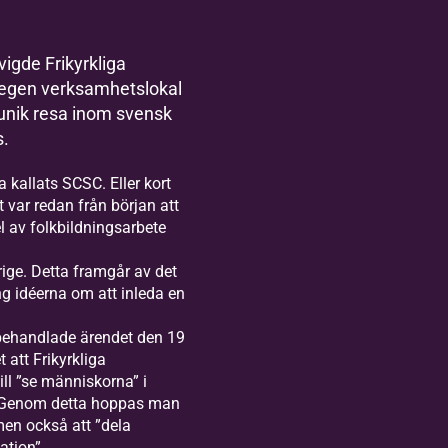
vigde Frikyrkliga
 egen verksamhetslokal
unik resa inom svensk
s.
ta kallats SCSC. Eller kort
t var redan från början att
el av folkbildningsarbete
rige. Detta framgår av det
g idéerna om att inleda en
behandlade ärendet den 19
t att Frikyrkliga
ill ”se människorna” i
. Genom detta hoppas man
men också att ”dela
ation”.