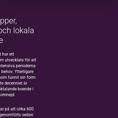
pper,
 och lokala
e
 har ett
m utvecklats för att
ntensiva perioderna
 behov. Ytterligare
om funnit sin form
te decenniet är
nsktalande boende i
 omnejd.
ar på att cirka 600
 genomförts sedan