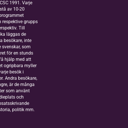
CSC 1991. Varje
stå av 10-20
eprogrammet
n respektive grupps
rspektiv. Till
ska läggas de
 besökare, inte
e svenskar, som
ret för en stunds
t få hjälp med att
det ogripbara myller
arje besök i
r. Andra besökare,
ngre, är de många
ter som använt
dieplats och
ppsatsskrivande
storia, politik mm.