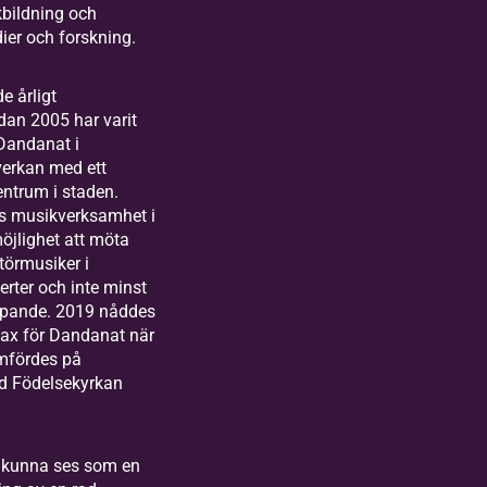
kbildning och
ier och forskning.
e årligt
an 2005 har varit
 Dandanat i
verkan med ett
entrum i staden.
as musikverksamhet i
möjlighet att möta
törmusiker i
rter och inte minst
apande. 2019 nåddes
max för Dandanat när
mfördes på
id Födelsekyrkan
 kunna ses som en