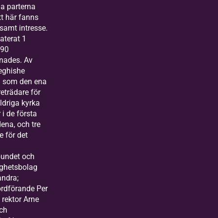
a parterna
att här fanns
samt intresse.
daterat 1
990
nades. Av
Yeghishe
n som den ena
reträdare för
ldriga kyrka
 i de första
ena, och tre
e för det
bundet och
ighetsbolag
ndra;
rdförande Per
 rektor Arne
ch