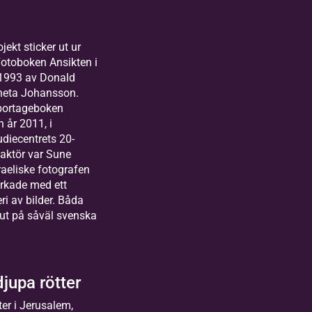
jekt sticker ut ur
Fotoboken Ansikten i
 1993 av Donald
neta Johansson.
eportageboken
 år 2011, i
tudiecentrets 20-
aktör var Sune
raeliske fotografen
rkade med ett
ri av bilder. Båda
 ut på såväl svenska
jupa rötter
ter i Jerusalem,