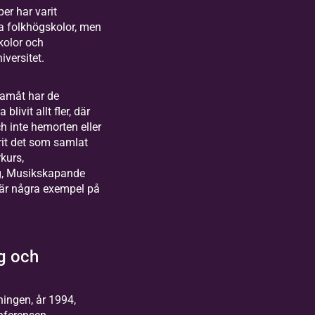
er har varit
ka folkhögskolor, men
olor och
iversitet.
ramåt har de
blivit allt fler, där
h inte hemorten eller
rit det som samlat
kurs,
g, Musikskapande
 är några exempel på
g och
gningen, år 1994,