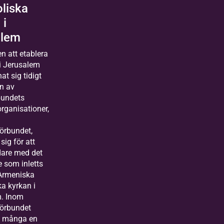
liska
 i
alem
n att etablera
 i Jerusalem
t sig tidigt
n av
bundets
ganisationer,
örbundet,
sig för att
dare med det
 som inletts
Armeniska
a kyrkan i
. Inom
örbundet
s många en