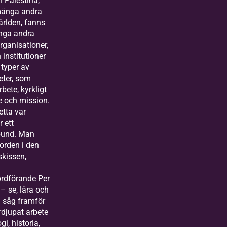
h Palestina,
många andra
ärlden, fanns
nga andra
rganisationer,
 institutioner
 typer av
ter, som
bete, kyrkligt
 och mission.
etta var
r ett
bund. Man
 orden i den
skissen,
rdförande Per
– se, lära och
n såg framför
ördjupat arbete
gi, historia,