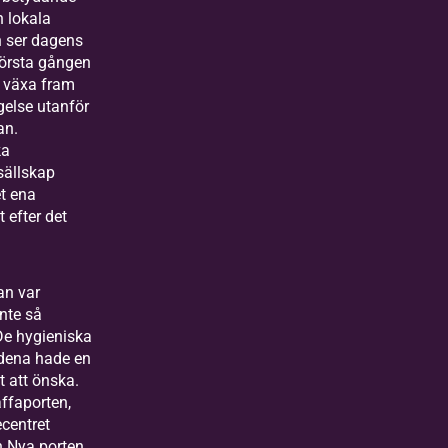
n lokala
 ser dagens
 första gången
t växa fram
else utanför
an.
ka
sällskap
t ena
 efter det
an var
nte så
De hygieniska
ndena hade en
gt att önska.
ffaporten,
ecentret
ch Nya porten