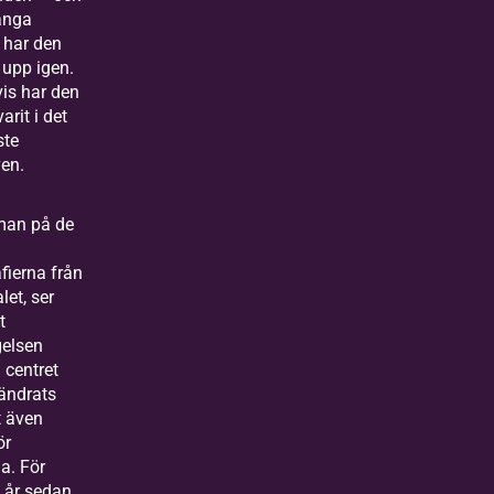
ånga
 har den
 upp igen.
vis har den
arit i det
ste
ven.
 man på de
fierna från
let, ser
t
elsen
 centret
rändrats
 även
ör
a. För
 år sedan