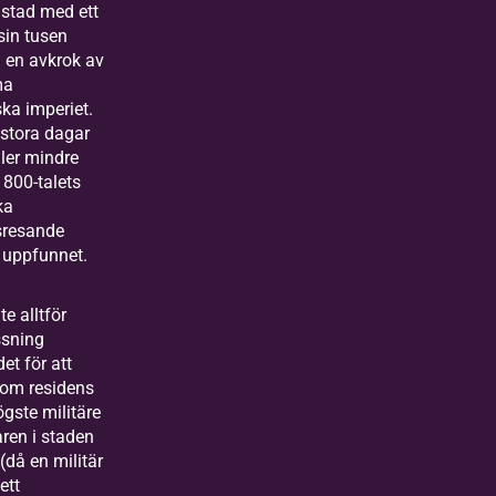
 stad med ett
sin tusen
i en avkrok av
ma
ka imperiet.
stora dagar
ller mindre
800-talets
ka
sresande
 uppfunnet.
e alltför
ssning
et för att
som residens
ögste militäre
ren i staden
(då en militär
 ett