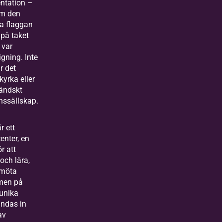
entation –
m den
a flaggan
 på taket
 var
igning. Inte
är det
yrka eller
ländskt
nssällskap.
r ett
enter, en
ör att
och lära,
 möta
men på
unika
andas in
av