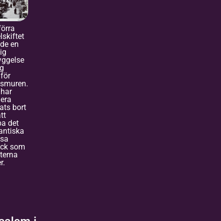
förra
lskiftet
de en
ig
yggelse
ig
för
dsmuren.
 har
era
ats bort
tt
a det
antiska
ösa
yck som
sterna
r.