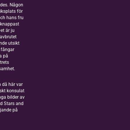
ades. Någon
iksplats för
ch hans fru
 knappast
et är ju
vbrutet
nde utsikt
 fångar
a på
trets
samhet.
n då här var
skt konsulat
ga bilder av
d Stars and
ajande på