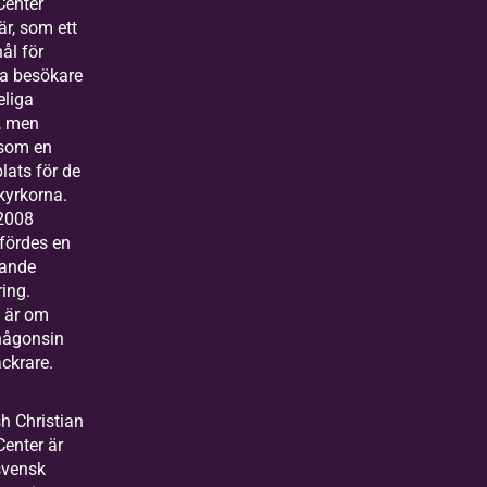
Center
är, som ett
ål för
a besökare
eliga
, men
som en
lats för de
kyrkorna.
2008
ördes en
ande
ing.
 är om
någonsin
ackrare.
h Christian
Center är
svensk