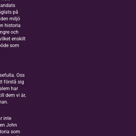
 andats
äglats på
 den miljö
n historia
ängre och
vilket enskilt
oöde som
efulla. Oss
tt förstå sig
alem har
ill dem vi är,
 han.
r inte
ren John
storia som