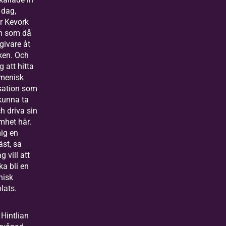
 dag,
r Kevork
an som då
givare åt
ken. Och
 att hitta
menisk
sation som
kunna ta
h driva sin
mhet här.
ig en
st, sa
g vill att
ka bli en
nisk
lats.
Hintlian