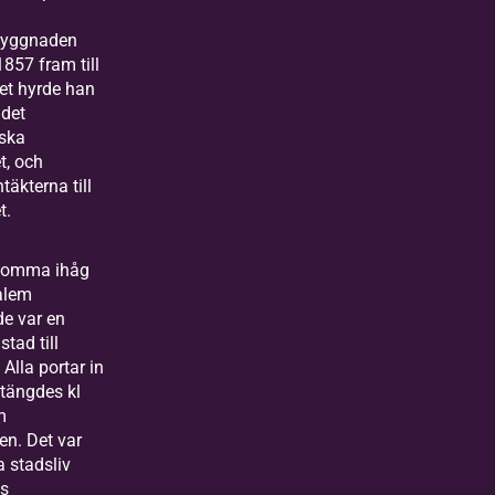
byggnaden
1857 fram till
tet hyrde han
 det
ska
t, och
täkterna till
t.
komma ihåg
alem
de var en
stad till
 Alla portar in
stängdes kl
m
en. Det var
la stadsliv
s