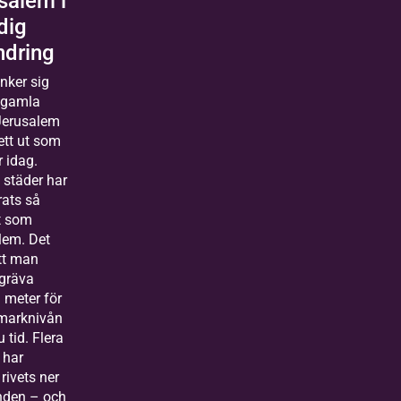
salem i
dig
ndring
nker sig
t gamla
 Jerusalem
sett ut som
 idag.
 städer har
rats så
t som
lem. Det
tt man
gräva
 meter för
 marknivån
 tid. Flera
 har
rivets ner
unden – och