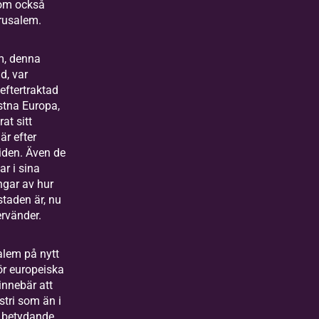
om också
rusalem.
m, denna
d, var
 eftertraktad
istna Europa,
at sitt
är efter
iden. Även de
nar i sina
ngar av hur
staden är, nu
ervänder.
alem på nytt
r europeiska
innebär att
stri som än i
n betydande