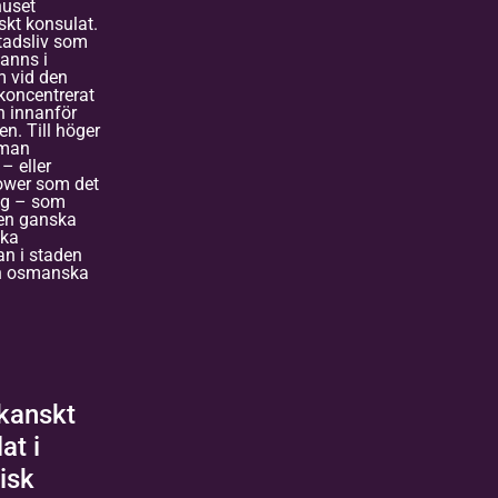
huset
kt konsulat.
stadsliv som
 fanns i
m vid den
 koncentrerat
en innanför
en. Till höger
r man
 – eller
ower som det
ag – som
den ganska
ska
an i staden
n osmanska
kanskt
at i
isk