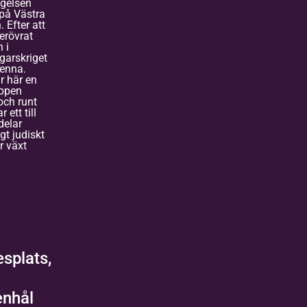
gelsen
npå Västra
 Efter att
 erövrat
 i
garskriget
denna.
r här en
öppen
och runt
 ett till
delar
gt judiskt
r växt
splats,
enhål