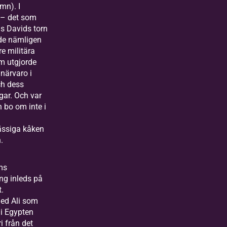
mn). I
t – det som
as Davids torn
de nämligen
e militära
m utgjorde
 närvaro i
ch dess
ar. Och var
n bo om inte i
ssiga kåken
.
ms
ng inleds på
t.
d Ali som
 i Egypten
ri från det