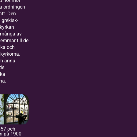
tt hot mot
a ordningen
ätt. Den
grekisk-
 kyrkan
e många av
emmar till de
ska och
 kyrkorna.
m ännu
de
ska
na.
857 och
in på 1900-