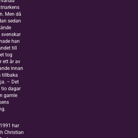
örvånad
triarkens
n. Men då
dan sedan
kände
svenskar
nade han
ndet till
et tog
 ett år av
ande innan
 tillbaka
ja. – Det
 tio dagar
en gamle
kens
ng.
1991 har
h Christian