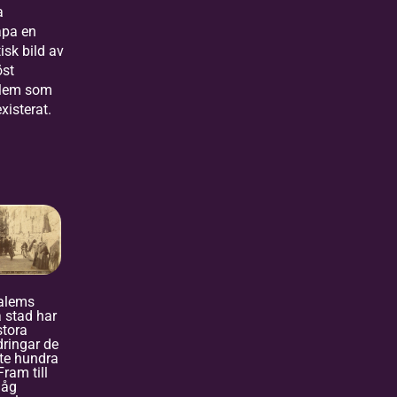
a
apa en
isk bild av
öst
alem som
existerat.
alems
 stad har
stora
dringar de
te hundra
Fram till
låg