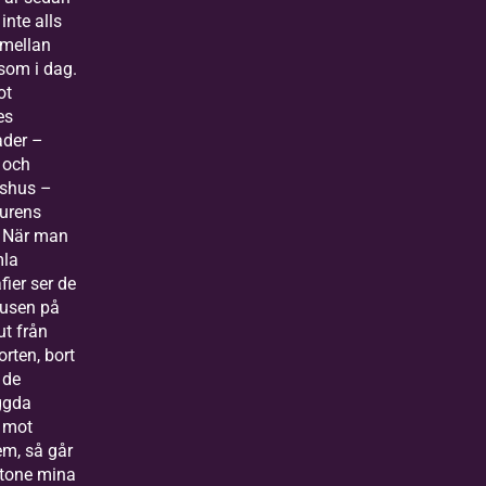
 inte alls
 mellan
som i dag.
ot
es
der –
 och
shus –
urens
. När man
mla
fier ser de
usen på
ut från
rten, bort
 de
ggda
 mot
em, så går
tone mina