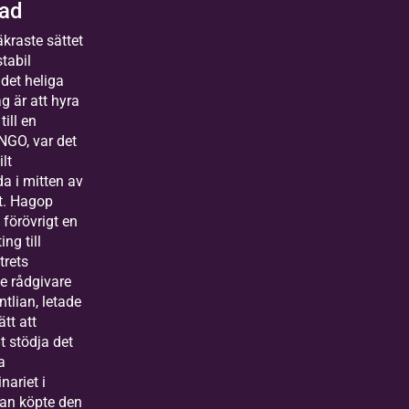
ad
kraste sättet
stabil
 det heliga
g är att hyra
till en
NGO, var det
ilt
a i mitten av
t. Hagop
 förövrigt en
ing till
trets
e rådgivare
ntlian, letade
ätt att
t stödja det
a
nariet i
an köpte den