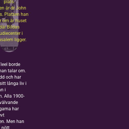
plats.
en är dr John
ls. Platsen han
ar om är huset
där Bildas
udiecenter i
usalem ligger.
leel borde
han talar om.
dd och har
itt långa liv i
n i
. Alla 1900-
mvälvande
garna har
evt
gen. Men han
 nött