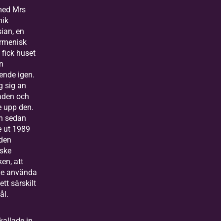
med Mrs
ik
ian, en
armenisk
 fick huset
n
ende igen.
g sig an
den och
e upp den.
n sedan
e ut 1989
 den
ske
ken, att
lle använda
ett särskilt
l.
kallade in