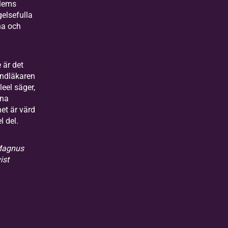
lems
elsefulla
na och
 är det
ndläkaren
eel säger,
nna
et är värd
l del.
Magnus
ist