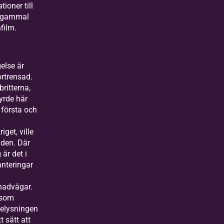
tioner till
 gammal
film.
else är
ortrensad.
ritterna,
yrde här
 första och
iget, ville
 den. Där
 är det i
anteringar
advägar.
 som
elysningen
t sätt att