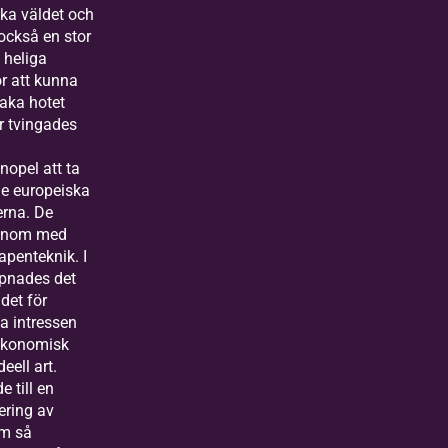
ka väldet och
också en stor
 heliga
ör att kunna
baka hotet
r tvingades
i
nopel att ta
de europeiska
erna. De
onom med
penteknik. I
ppnades det
det för
a intressen
ekonomisk
eell art.
e till en
ering av
om så