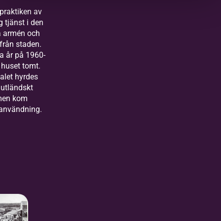
praktiken av
og tjänst i den
a armén och
från staden.
ra år på 1960-
d huset tomt.
alet hyrdes
 utländskt
 men kom
l användning.