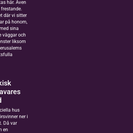
tas här. Även
 frestande.
 där vi sitter
nar på honom,
 med sina
e väggar och
nster liksom
Jerusalems
sfulla
.
kisk
havares
d
ciella hus
örsvinner ner i
t. Då var
m en