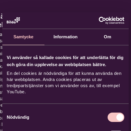
ästarhus
dehus
rna flyttade
Samtycke
Information
Om
sannolikhet
uset 1904. Då
niernas
Vi använder så kallade cookies för att underlätta för dig
are, muktar
och göra din upplevelse av webbplatsen bättre.
ka, över. Vid
sina
En del cookies är nödvändiga för att kunna använda den
iga plikter
här webbplatsen. Andra cookies placeras ut av
an någon
tredjepartstjänster som vi använder oss av, till exempel
YouTube.
at
samhet i
Det slutade
bättre än att
Samtyckesval
Nödvändig
bankrutt och
 lämna sin
itt hus. In