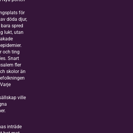
ngsplats för
av döda djur,
e bara spred
ig lukt, utan
sakade
epidemier.
 och ting
es. Snart
salem fler
ch skolor än
 befolkningen
Varje
ällskap ville
egna
ner.
as inträde