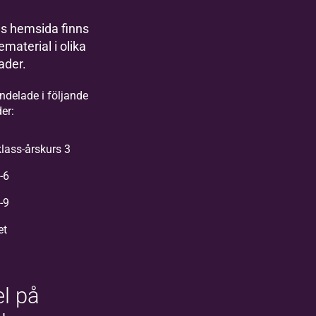
s hemsida finns
material i olika
ader.
indelade i följande
er:
lass-årskurs 3
-6
-9
et
l på