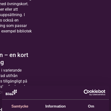
med övningskort.
er eller att
suppsättning. I
ns också en
ning som passar
ll exempel bibliotek
n – en kort
ng
 i varierande
ad utifrån
s tillgängligt på
ska, finska och
 som ljudfil.
Samtycke
Information
Om
 demokratin