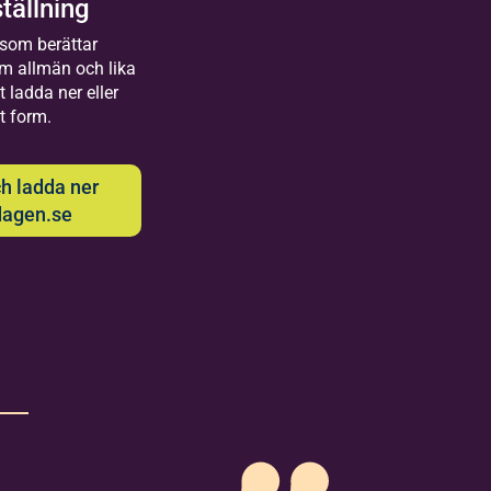
tällning
 som berättar
m allmän och lika
t ladda ner eller
kt form.
ch ladda ner
dagen.se