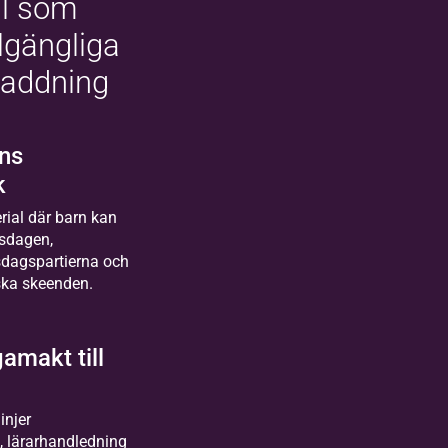
al som
llgängliga
laddning
ns
k
rial där barn kan
ksdagen,
sdagspartierna och
iska skeenden.
amakt till
injer
, lärarhandledning