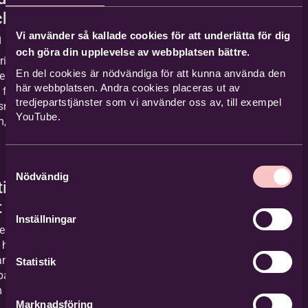
ch i
n
Vi använder så kallade cookies för att underlätta för dig
och göra din upplevelse av webbplatsen bättre.
rial om
En del cookies är nödvändiga för att kunna använda den
enombrott,
här webbplatsen. Andra cookies placeras ut av
 framtid.
tredjepartstjänster som vi använder oss av, till exempel
äsningsmaterial för
YouTube.
m, övningar,
Samtyckesval
Nödvändig
in i
t
Inställningar
de material om
 hur det
mhället.
Statistik
art. Finns också
ljudfil.
Marknadsföring