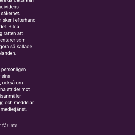
dera då detta kan
ndividens
h säkerhet.
 sker i efterhand
et. Bilda
g rätten att
entarer som
göra så kallade
landen.
 personligen
 sina
, också om
a strider mot
lisanmäler
ägg och meddelar
 medietjänst.
får inte