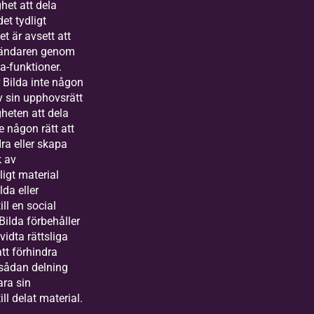
het att dela
et tydligt
et är avsett att
vändaren genom
la-funktioner.
Bilda inte någon
v sin upphovsrätt
igheten att dela
e någon rätt att
ra eller skapa
k av
igt material
lda eller
ll en social
Bilda förbehåller
 vidta rättsliga
att förhindra
sådan delning
ara sin
ll delat material.