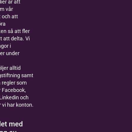
er är att
om vår
 och att
öra
n så att fler
t att delta. Vi
gor i
er under
ljer alltid
gstiftning samt
a regler som
v Facebook,
Linkedin och
 vi har konton.
et med