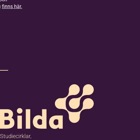
g
finns här.
Studiecirklar,