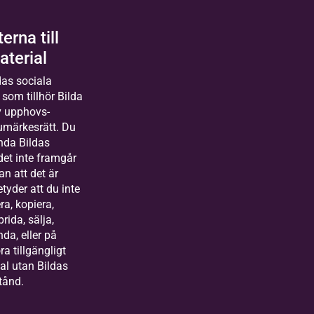
erna till
aterial
ldas sociala
som tillhör Bilda
v upphovs-
rumärkesrätt. Du
nda Bildas
det inte framgår
an att det är
betyder att du inte
ra, kopiera,
prida, sälja,
nda, eller på
ra tillgängligt
al utan Bildas
stånd.