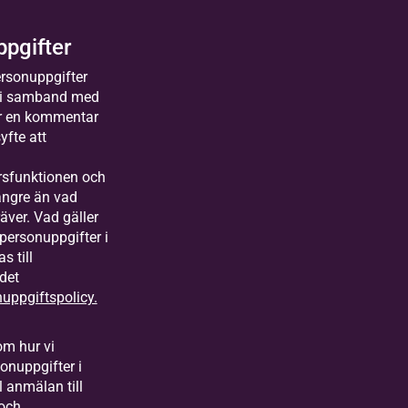
pgifter
ersonuppgifter
i samband med
r en kommentar
yfte att
sfunktionen och
ängre än vad
äver. Vad gäller
personuppgifter i
s till
det
uppgiftspolicy.
om hur vi
onuppgifter i
l anmälan till
 och