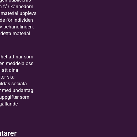
da får kännedom
 material upplevs
e för individen
v behandlingen,
detta material
ghet att när som
igen meddela oss
l att dina
ter ska
ildas sociala
r med undantag
uppgifter som
gällande
tarer