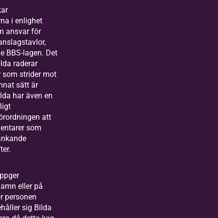
kar
a i enlighet
 ansvar för
anslagstavlor,
de BBS-lagen. Det
ilda raderar
som strider mot
nnat sätt är
ilda har även en
ligt
rordningen att
entarer som
ränkande
ter.
ppger
namn eller på
ör personen
håller sig Bilda