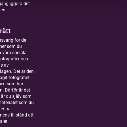
lgängliggöra det
ten.
rätt
nsvarig för de
lmer som du
å våra sociala
otografier och
as av
lagen. Det är den
git fotografiet
ilmen som har
. Därför är det
t är du själv som
aterialet som du
ler har
ns tillstånd att
alet.