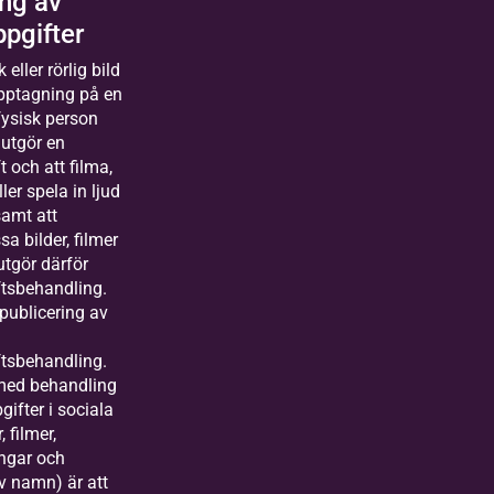
ing av
pgifter
 eller rörlig bild
upptagning på en
 fysisk person
 utgör en
 och att filma,
ler spela in ljud
samt att
sa bilder, filmer
 utgör därför
tsbehandling.
publicering av
tsbehandling.
ed behandling
ifter i sociala
, filmer,
ngar och
v namn) är att