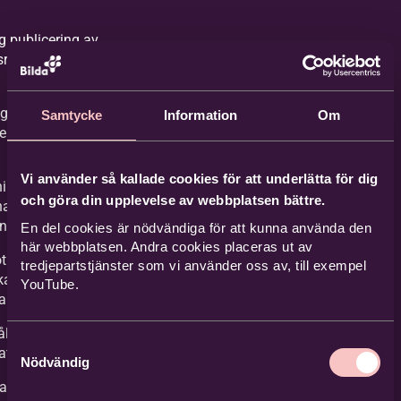
g publicering av
rättsskyddat
l
 till sidor som
Samtycke
Information
Om
er olagligt
l
Vi använder så kallade cookies för att underlätta för dig
gar till brott
och göra din upplevelse av webbplatsen bättre.
nat som bryter
nsk lag
En del cookies är nödvändiga för att kunna använda den
här webbplatsen. Andra cookies placeras ut av
t folkgrupp,
tredjepartstjänster som vi använder oss av, till exempel
ka yttranden eller
YouTube.
akasserier
ldsskildring eller
Samtyckesval
afi
Nödvändig
aller eller lögner