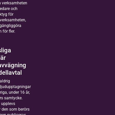
m verksamheten
ledare och
ktyg för
sverksamheten,
llgängliggöra
för fler.
sliga
är
avvägning
dellavtal
aldrig
/ljudupptagningar
iga, under 16 år,
ars samtycke.
 upplevs
 den som berörs
gen publiceras