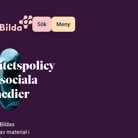
Sök
Meny
itetspolicy
 sociala
edier
Bildas
av material i