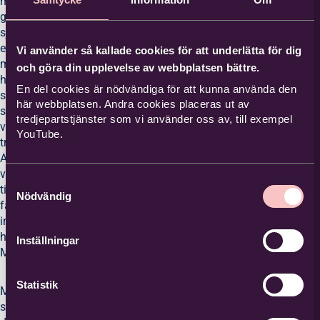
människor gång på
gång. Jag tycker
själv att det var
extra roligt att så
Vi använder så kallade cookies för att underlätta för dig
många samtal i år
och göra din upplevelse av webbplatsen bättre.
handlade om
En del cookies är nödvändiga för att kunna använda den
samtiden,
här webbplatsen. Andra cookies placeras ut av
samhället och hur
tredjepartstjänster som vi använder oss av, till exempel
vi ska få tillbaka
YouTube.
tron på framtiden.
Att samtalen, såväl
var för sig som
Samtyckesval
tillsammans,
Nödvändig
faktiskt lyckades
inge en känsla av
hopp, berättar
Inställningar
Magnus Sundell.
Statistik
Missade du årets
samtal – eller vill