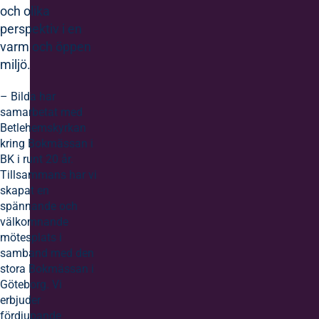
och olika
perspektiv i en
varm och öppen
miljö.
– Bilda har
samarbetat med
Betlehemskyrkan
kring Bokmässan i
BK i runt 20 år.
Tillsammans har vi
skapat en
spännande och
välkomnande
mötesplats i
samband med den
stora Bokmässan i
Göteborg. Vi
erbjuder
fördjupande