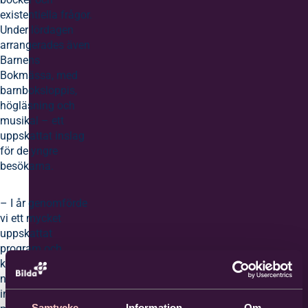
existentiella frågor.
Under lördagen
arrangerades även
Barnens
Bokmässa, med
barnboksloppis,
högläsning och
musikal – ett
uppskattat inslag
för de yngre
besökarna.
– I år genomförde
vi ett mycket
uppskattat
program och
kyrkan fylldes av
nyfikna och
intresserade
Samtycke
Information
Om