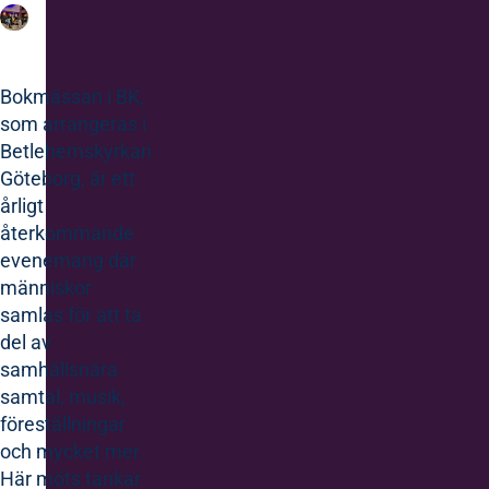
Bokmässan i BK,
som arrangeras i
Betlehemskyrkan
Göteborg, är ett
årligt
återkommande
evenemang där
människor
samlas för att ta
del av
samhällsnära
samtal, musik,
föreställningar
och mycket mer.
Här möts tankar