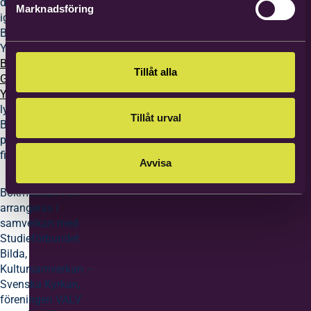
du lyssna på dem
Marknadsföring
igen? Besök
Betlehemskyrkans
Youtube-kanal:
Betlehemskyrkan
Tillåt alla
Göteborg –
YouTube
eller
lyssna på
Tillåt urval
Betlehemskyrkans
podcast där poddar
finns.
Avvisa
Bokmässan i BK
arrangeras i
samverkan med
Studieförbundet
Bilda,
Kultursamverkan –
Svenska Kyrkan,
föreningen VALV