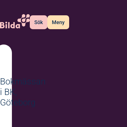
Sök
Meny
Bokmässan
i BK,
Göteborg