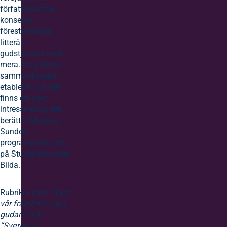
författarsamtal,
konserter,
föreställningar,
litterära
gudstjänster med
mera. Idag känns
sammanhanget
etablerat och det
finns ett stort
intresse kring det,
berättar Magnus
Sundell,
programproducent
på Studieförbundet
Bilda.
Rubriker som
“Styrs
vår framtid av nya
gudar?”
och
“Sverige –