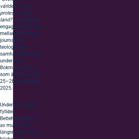
världens mest
protestantiska
land?”
lockade till
engagerade samtal
mellan författare,
journalister,
teologer och
samhällsdebattörer
under årets
Bokmässa i BK,
som ägde rum den
25–28 september
2025.
Under fyra dagar
fylldes
Betlehemskyrkan
av musik och
längre samtal om
böcker och