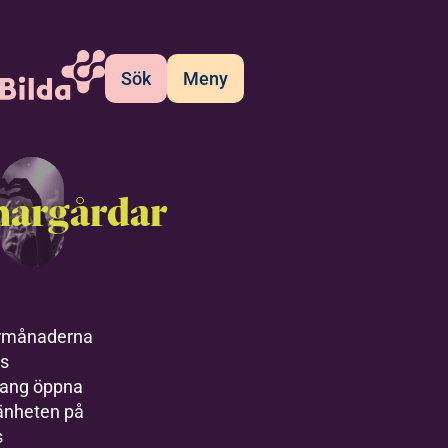
Sök
Meny
argårdar
månaderna
s
ang öppna
mänheten på
s