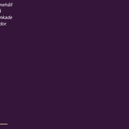
nehåll
å
änkade
dor.