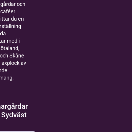
gårdar och
aféer.
ttar du en
tällning
lda
ar med i
ötaland,
 och Skåne
 axplock av
nde
mang.
rgårdar
a Sydväst