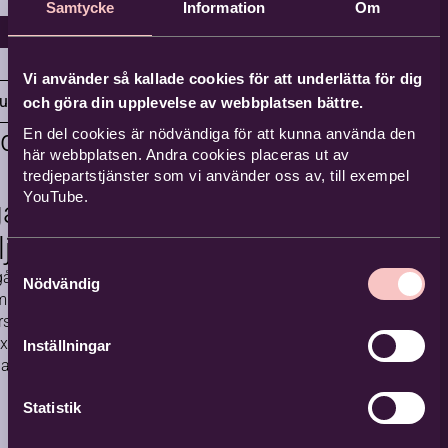
Samtycke
Information
Om
Vi använder så kallade cookies för att underlätta för dig
junga
och göra din upplevelse av webbplatsen bättre.
ndhem
En del cookies är nödvändiga för att kunna använda den
här webbplatsen. Andra cookies placeras ut av
tredjepartstjänster som vi använder oss av, till exempel
YouTube.
gård
ljunga
Samtyckesval
gården
Nödvändig
 är en
ursgård som
ax utanför
Inställningar
ga. Här
uren inpå
Statistik
men
 närheten