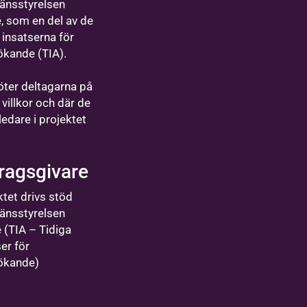
Länsstyrelsen
, som en del av de
 insatserna för
ökande (TIA).
öter deltagarna på
 villkor och där de
 ledare i projektet
ragsgivare
ktet drivs stöd
Länsstyrelsen
 (TIA – Tidiga
er för
sökande)