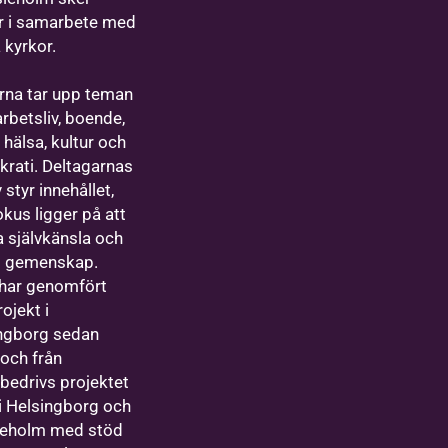
ar i samarbete med
a kyrkor.
arna tar upp teman
rbetsliv, boende,
 hälsa, kultur och
rati. Deltagarnas
styr innehållet,
okus ligger på att
a självkänsla och
l gemenskap.
 har genomfört
ojekt i
ngborg sedan
och från
bedrivs projektet
i Helsingborg och
leholm med stöd