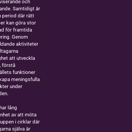
viserande och
rande. Samtidigt är
 period där rätt
ser kan göra stor
nad för framtida
ering. Genom
ldande aktiviteter
eltagarna
ghet att utveckla
, förstå
llets funktioner
kapa meningsfulla
kter under
iden.
 har lång
enhet av att möta
uppen i cirklar där
garna själva är