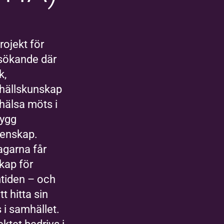
projekt för
sökande där
k,
hällskunskap
hälsa möts i
rygg
enskap.
agarna får
kap för
tiden – och
tt hitta sin
s i samhället.