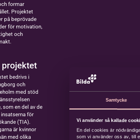
ch formar
llet. Projektet
r på beprövade
er för motivation,
tighet och
makt.
projektet
tet bedrivs i
ngborg och
leholm med stöd
Länsstyrelsen
Samtycke
, som en del av de
 insatserna för
Vi använder så kallade cooki
ökande (TIA).
garna är kvinnor
En del cookies är nödvändiga
än med olika
som vi använder oss av, till