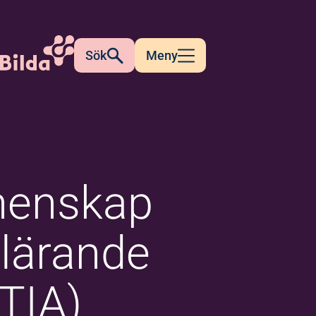
Sök
Meny
enskap
 lärande
(TIA)