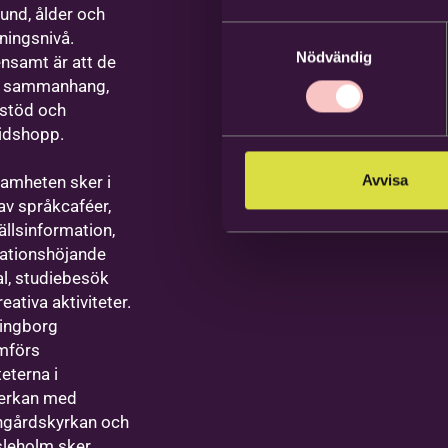
und, ålder och
Samtyckesval
dningsnivå.
Nödvändig
samt är att de
r sammanhang,
stöd och
idshopp.
Avvisa
amheten sker i
av språkcaféer,
llsinformation,
ationshöjande
l, studiebesök
eativa aktiviteter.
singborg
mförs
teterna i
erkan med
gårdskyrkan och
sleholm sker