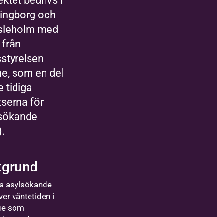
ektet bedrivs i
ingborg och
sleholm med
 från
styrelsen
e, som en del
e tidiga
tserna för
lsökande
).
kgrund
a asylsökande
ver väntetiden i
ge som