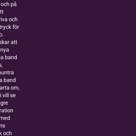
 och på
tt
iva och
tryck för
o.
skar att
 nya
na band
s,
untra
a band
tarta om,
 vill se
ngre
ration
 med
ns
k och