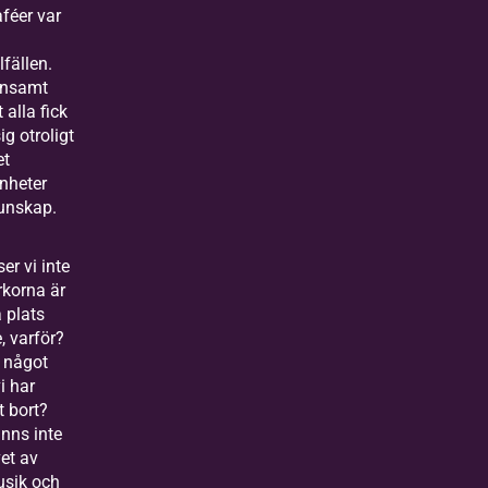
aféer var
llfällen.
nsamt
t alla fick
g otroligt
et
enheter
unskap.
ser vi inte
rkorna är
 plats
, varför?
t något
i har
t bort?
finns inte
et av
usik och