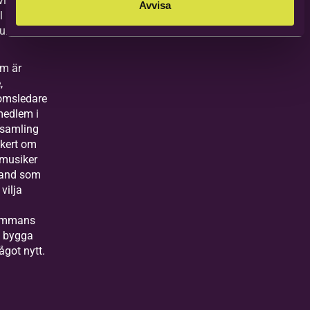
vitet och
Avvisa
l vi
ntra.
m är
,
omsledare
 medlem i
rsamling
äkert om
musiker
band som
 vilja
.
sammans
i bygga
ågot nytt.