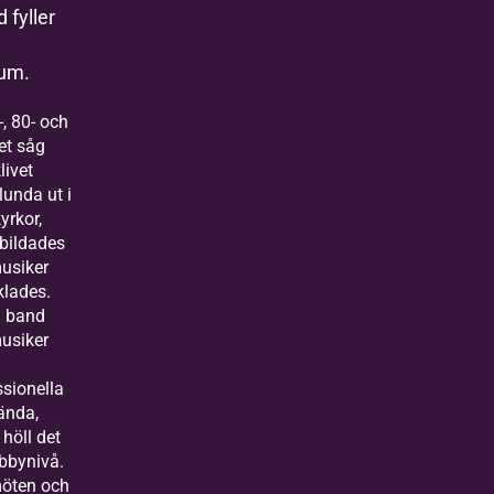
 fyller
a
um.
, 80- och
et såg
livet
lunda ut i
yrkor,
bildades
usiker
klades.
 band
usiker
ssionella
ända,
höll det
bbynivå.
öten och