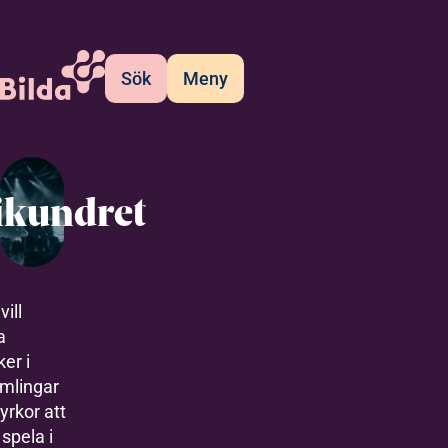
Sök
Meny
ikundret
vill
a
er i
amlingar
yrkor att
 spela i