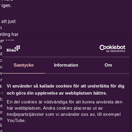
 igen.
 att just
m
mling har
er som
längtar
att spela i
och att
Samtycke
Information
Om
a ut och
evangeliet
ndra. Vi
Vi använder så kallade cookies för att underlätta för dig
ckså
a musiker
och göra din upplevelse av webbplatsen bättre.
tta andra
En del cookies är nödvändiga för att kunna använda den
r i sitt
här webbplatsen. Andra cookies placeras ut av
råde.
tredjepartstjänster som vi använder oss av, till exempel
nik i
YouTube.
är
stiskt och