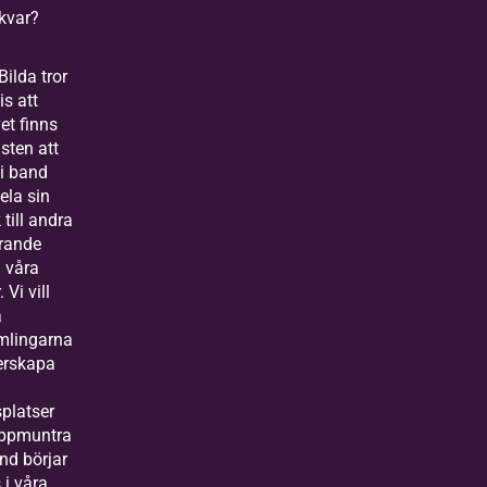
kvar?
Bilda tror
is att
et finns
sten att
 i band
dela sin
till andra
arande
i våra
 Vi vill
a
mlingarna
terskapa
a
platser
ppmuntra
nd börjar
 i våra