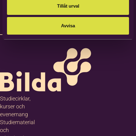
Tillåt urval
Avvisa
Studiecirklar,
kurser och
evenemang
Studiematerial
och