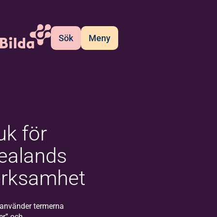
Sök
Meny
uk för
vealands
erksamhet
 använder termerna
ter” och