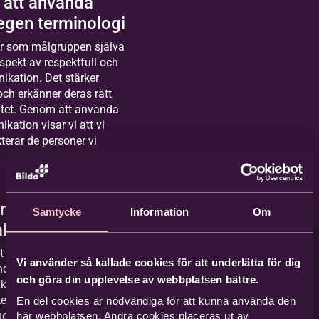
 att använda
egen terminologi
er som målgruppen själva
aspekt av respektfull och
kation. Det stärker
ch erkänner deras rätt
ntitet. Genom att använda
kation visar vi att vi
terar de personer vi
n formellt och
Samtycke
Information
Om
åkbruk
tt myndigheter som
Vi använder så kallade cookies för att underlätta för dig
nder mer formella termer
och göra din upplevelse av webbplatsen bättre.
tionsnedsättning” i sina
termer är lämpliga i
En del cookies är nödvändiga för att kunna använda den
 och juridiska texter. I
här webbplatsen. Andra cookies placeras ut av