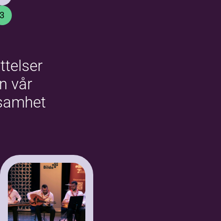
3
ttelser
ån vår
samhet