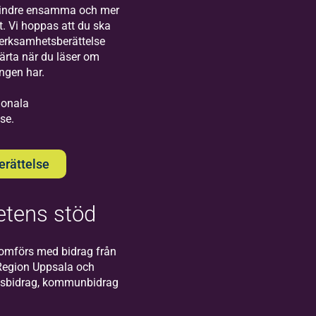
Visby!
mindre ensamma och mer
t. Vi hoppas att du ska
verksamhetsberättelse
järta när du läser om
ingen har.
gionala
se.
Bilda
Södertälje
rättelse
Välkommen till oss
på Bildas kontor i
Södertälje!
tens stöd
omförs med bidrag från
Region Uppsala och
atsbidrag, kommunbidrag