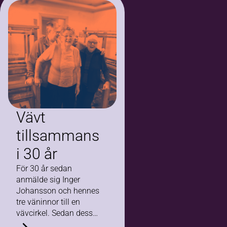
spelade och
publiken sjöng.
I samarbete
med Suryoyo
ortodoxa
scoutförbundet
(SOSF), Zalin
scoutkår…
Vävt
tillsammans
i 30 år
För 30 år sedan
anmälde sig Inger
Johansson och hennes
tre väninnor till en
vävcirkel. Sedan dess
har de träffats en gång