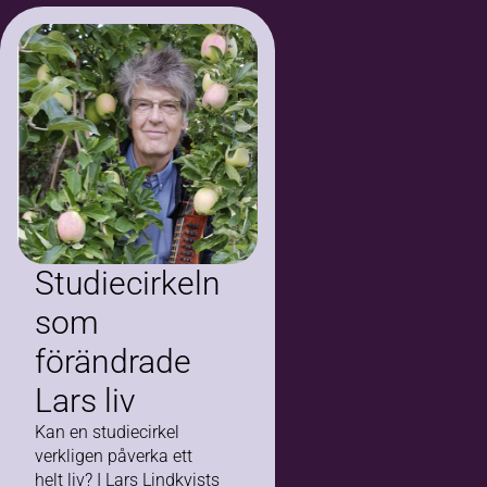
Studiecirkeln
som
förändrade
Lars liv
Kan en studiecirkel
verkligen påverka ett
helt liv? I Lars Lindkvists