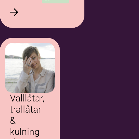
Valllåtar,
trallåtar
&
kulning