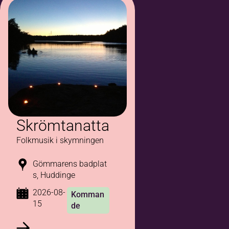
Skrömtanatta
Folkmusik i skymningen
Gömmarens badplat
s, Huddinge
2026-08-
Komman
15
de