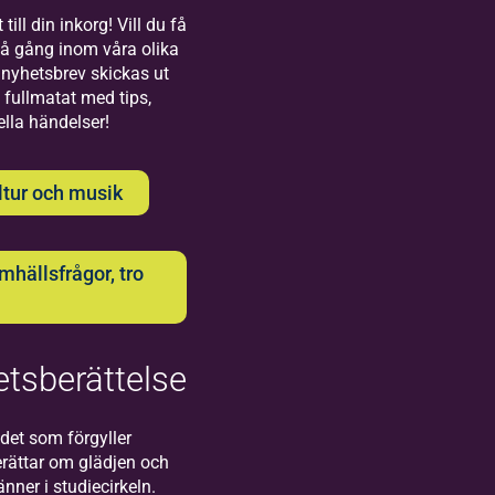
Bilda
till din inkorg! Vill du få
på gång inom våra olika
Uppsala
nyhetsbrev skickas ut
 fullmatat med tips,
Välkommen till
ella händelser!
oss på Bilda i
Uppsala!
ltur och musik
hällsfrågor, tro
Bilda
tsberättelse
Visby
Välkommen
det som förgyller
till oss på
rättar om glädjen och
Bilda i
ner i studiecirkeln.