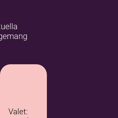
uella
ngemang
Valet: