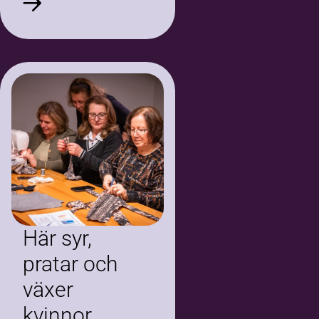
i veckan för att väva
tillsammans.
Här syr,
pratar och
växer
kvinnor