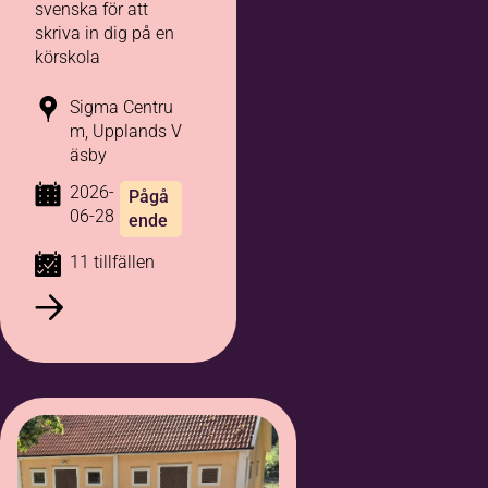
svenska för att
skriva in dig på en
körskola
Sigma Centru
m, Upplands V
äsby
2026-
Pågå
06-28
ende
11 tillfällen