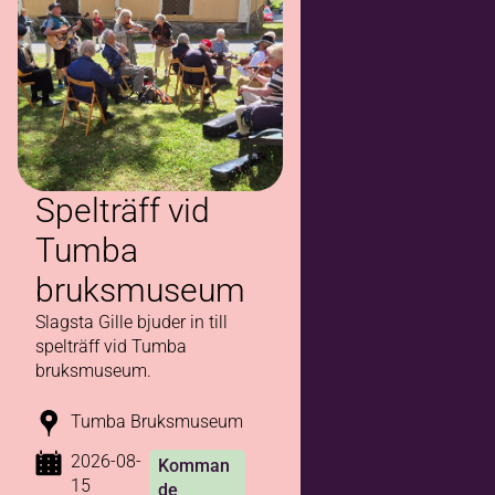
Spelträff vid
Tumba
bruksmuseum
Slagsta Gille bjuder in till
spelträff vid Tumba
bruksmuseum.
Tumba Bruksmuseum
2026-08-
Komman
15
de