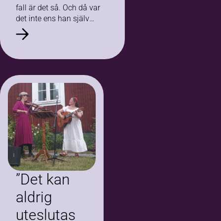
fall är det så. Och då var
det inte ens han själv
som gick studiecirkeln –
det var hans…
”Det kan
aldrig
uteslutas