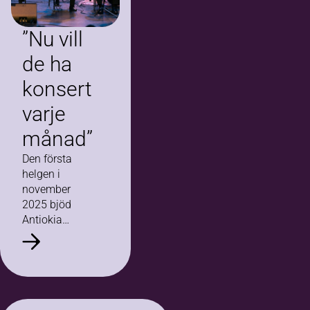
”Nu vill
de ha
konsert
varje
månad”
Den första
helgen i
november
2025 bjöd
Antiokia
orkester in till
en lite
annorlunda
konsert, där
orkestern