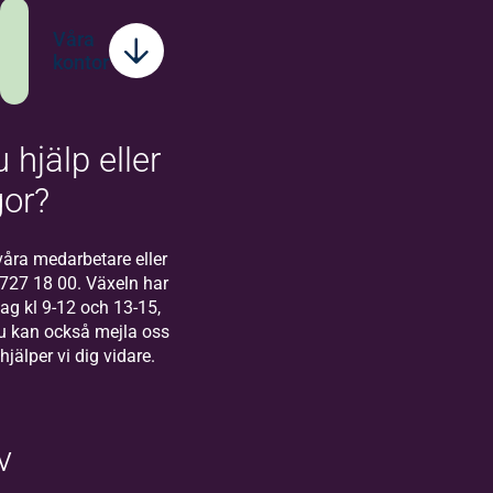
Våra
kontor
 hjälp eller
Bilda
Stockholm
gor?
Välkommen till
Bilda Stockholm! I
åra medarbetare eller
Stockholm finns
-727 18 00. Växeln har
vårt regionkontor
g kl 9-12 och 13-15,
för Bilda Öst.
u kan också mejla oss
 hjälper vi dig vidare.
v