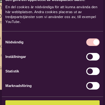
n
En del cookies är nödvändiga för att kunna använda den
här webbplatsen. Andra cookies placeras ut av
on
tredjepartstjänster som vi använder oss av, till exempel
YouTube.
tsutvecklare
Samtyckesval
6 29 41
Nödvändig
97 19 09
n.unoson@bi
Inställningar
Gävle
Statistik
Marknadsföring