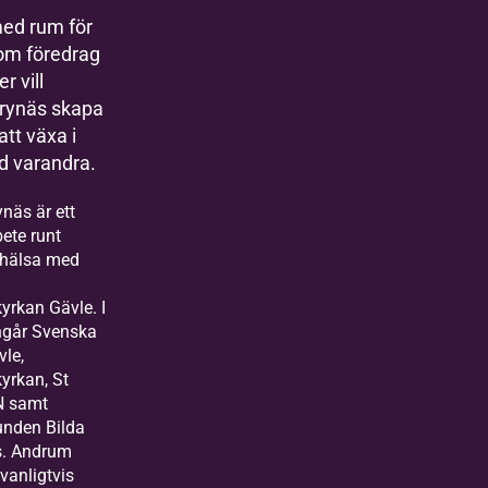
med rum för
nom föredrag
r vill
rynäs skapa
att växa i
 varandra.
näs är ett
ete runt
l hälsa med
yrkan Gävle. I
ingår Svenska
vle,
yrkan, St
N samt
unden Bilda
s. Andrum
vanligtvis