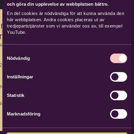
och göra din upplevelse av webbplatsen bättre.
En del cookies är nödvändiga för att kunna använda den
här webbplatsen. Andra cookies placeras ut av
rg
tredjepartstjänster som vi använder oss av, till exempel
YouTube.
raledig)
utvecklare
Samtyckesval
Nödvändig
29 42
 01 90
Inställningar
indberg@bild
Statistik
ävle
Marknadsföring