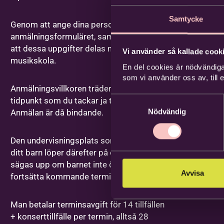
E-post
*
Samtycke
Genom att ange dina personuppgifter i
anmälningsformuläret, samtycker du till
Telefon
att dessa uppgifter delas med Vintrosa
Vi använder så kallade cooki
musikskola.
En del cookies är nödvändiga
som vi använder oss av, till
Anmälningsvillkoren träder i kraft från den
Samtyckesval
tidpunkt som du tackar ja till en plats.
Adress
*
Nödvändig
Anmälan är då bindande.
Den undervisningsplats som erbjuds till
c/o adress
ditt barn löper därefter på och behöver
sägas upp om barnet inte önskar
Avvisa
fortsätta kommande termin.
Postnummer
*
Man betalar terminsavgift för 14 tillfällen
+ konserttillfälle per termin, alltså 28