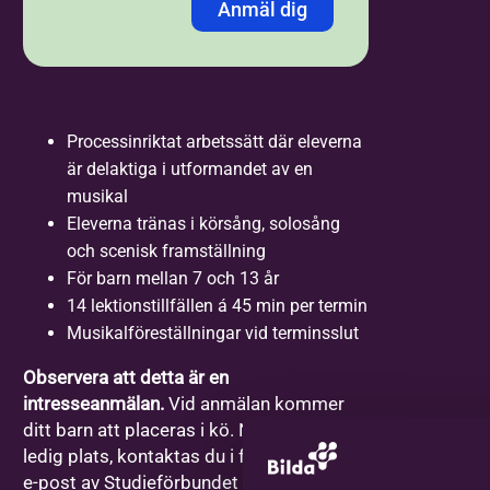
Anmäl dig
Jag anmäler mig med:
*
Personnummer
LMA-nummer
Processinriktat arbetssätt där eleverna
är delaktiga i utformandet av en
Personnummer /
musikal
Samordningsnummer
*
Eleverna tränas i körsång, solosång
och scenisk framställning
För barn mellan 7 och 13 år
14 lektionstillfällen á 45 min per termin
Förnamn
*
Musikalföreställningar vid terminsslut
Observera att detta är en
Efternamn
*
intresseanmälan.
Vid anmälan kommer
ditt barn att placeras i kö. När det finns en
ledig plats, kontaktas du i första hand via
e-post av Studieförbundet Bilda.