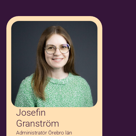
Namn på målsman:
*
Jag godkänner
anmälningsvillkoren
*
Jag vill ha erbjudanden och
nyhetsbrev. Vad innebär detta?
Mera information
*
Josefin
Granström
Administratör Örebro län