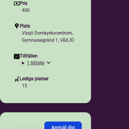
Pris
400
Plats
Växjö Domkyrkocentrum,
Gymnasiegränd 1, VÄXJÖ
Tillfällen
1 tillfälle
Lediga platser
15
Anmäl dig