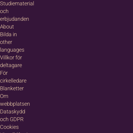
Studiematerial
och
erbjudanden
Jag godkänner
About
anmälningsvillkoren
*
Bilda in
Jag vill ha erbjudanden och
other
nyhetsbrev. Vad innebär detta?
languages
Villkor för
deltagare
Mera information
*
För
cirkelledare
Blanketter
Om
webbplatsen
Dataskydd
och GDPR
Cookies