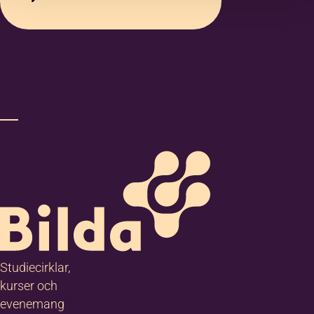
Ort
*
Noteringar
Studiecirklar,
kurser och
evenemang