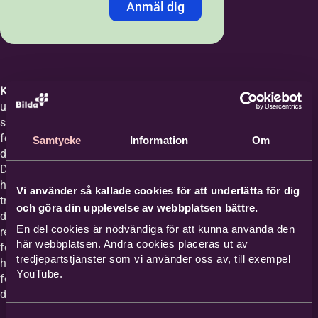
Anmäl dig
Jag anmäler mig med:
*
Personnummer
LMA-nummer
Kursledare:
Anna Björk är dansare och har
undervisat i folklig dans och dansmetodik
sedan 2002. Hon har en grundutbildning i
Personnummer /
folkdans och en masterexamen i
Samtycke
Information
Om
Samordningsnummer
*
dansdidaktik från
Danshögskolan/Stockholms konstnärliga
högskola, men ser också alla möten med
Vi använder så kallade cookies för att underlätta för dig
traditionsbärare på dansgolvet som en viktig
Förnamn
*
och göra din upplevelse av webbplatsen bättre.
del av sin utbildning. Anna undervisar
En del cookies är nödvändiga för att kunna använda den
regelbundet på dans- och
här webbplatsen. Andra cookies placeras ut av
folkmusikutbildningar på folkhögskolor och
tredjepartstjänster som vi använder oss av, till exempel
Efternamn
*
högskolor. Hon arbetar även som
YouTube.
forskningsarkivarie på Arkivet för folklig
dans/Svenskt visarkiv.