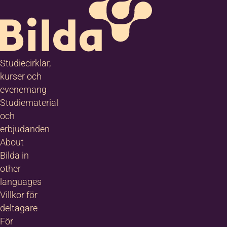
Jag godkänner
anmälningsvillkoren
*
Studiecirklar,
Jag vill ha erbjudanden och
kurser och
nyhetsbrev. Vad innebär detta?
evenemang
Studiematerial
och
Mera information
*
erbjudanden
About
Bilda in
other
languages
Villkor för
deltagare
För