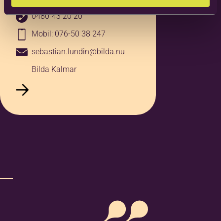
Ort
*
0480-43 20 20
Mobil: 076-50 38 247
sebastian.lundin@bilda.nu
Bilda Kalmar
Noteringar